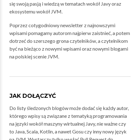
się swoją pasją i wiedzą w tematach wokół Javy oraz
ekosystemu wokół JVM.
Poprzez cotygodniowy newsletter z najnowszymi
wpisami pomagamy autorom najpierw zaistnieć, a potem
dotrzeć do szerszego grona czytelników, a czytelnikom
być na bieżąco z nowymi wpisami oraz nowymi blogami
na polskiej scenie JVM.
JAK DOŁĄCZYĆ
Do listy śledzonych blogów może dodać się każdy autor,
którego wpisy są związane z tematyką programowania
na języki wokół maszyny wirtualnej Javy, nie ważne czy
to Java, Scala, Kotlin, a nawet Gosu czy inny nowy język
na JVM. Wystarczy tylko wysłać Pull Request do