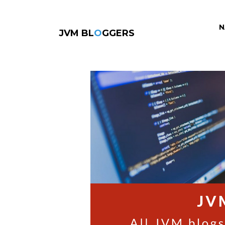
N
JVM BL
O
GGERS