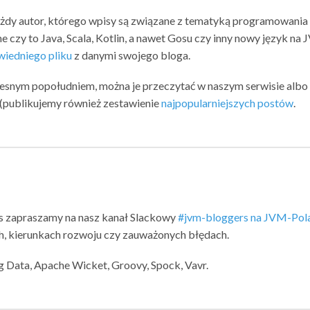
ażdy autor, którego wpisy są związane z tematyką programowania
e czy to Java, Scala, Kotlin, a nawet Gosu czy inny nowy język na 
iedniego pliku
z danymi swojego bloga.
zesnym popołudniem, można je przeczytać w naszym serwisie albo
u (publikujemy również zestawienie
najpopularniejszych postów
.
s zapraszamy na nasz kanał Slackowy
#jvm-bloggers na JVM-Pol
, kierunkach rozwoju czy zauważonych błędach.
ng Data, Apache Wicket, Groovy, Spock, Vavr.