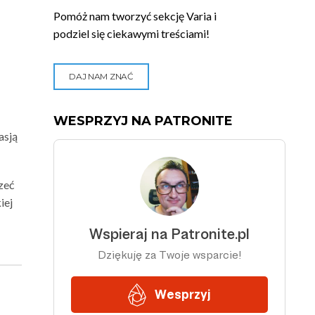
Pomóż nam tworzyć sekcję Varia i
podziel się ciekawymi treściami!
DAJ NAM ZNAĆ
WESPRZYJ NA PATRONITE
asją
zeć
iej