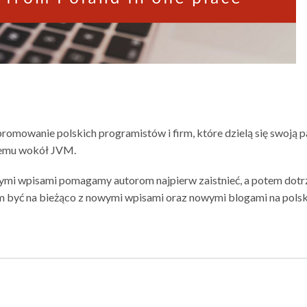
promowanie polskich programistów i firm, które dzielą się swoją p
temu wokół JVM.
ymi wpisami pomagamy autorom najpierw zaistnieć, a potem dotr
m być na bieżąco z nowymi wpisami oraz nowymi blogami na polsk