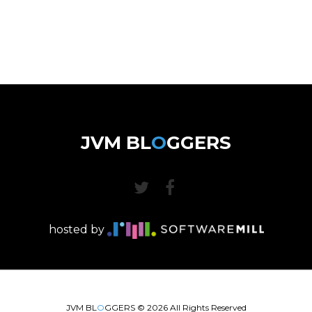
JVM BL
O
GGERS
hosted by
JVM BL
O
GGERS ©
2026
All Rights Reserved