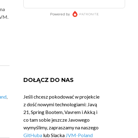
 na
JVM.
DOŁĄCZ DO NAS
and
,
Jeśli chcesz pokodować w projekcie
z dość nowymi technologiami: Javą
21, Spring Bootem, Vavrem i Akką i
co tam sobie jeszcze Javowego
wymyślimy, zapraszamy na naszego
GitHuba
lub Slacka
JVM-Poland