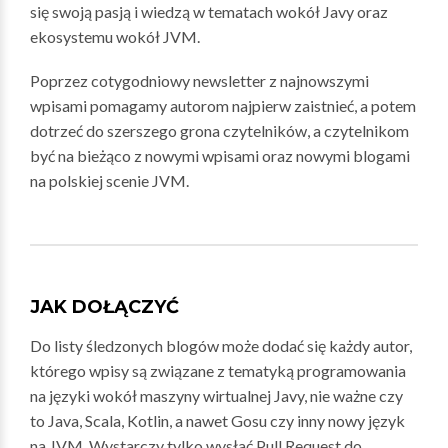
się swoją pasją i wiedzą w tematach wokół Javy oraz
ekosystemu wokół JVM.
Poprzez cotygodniowy newsletter z najnowszymi
wpisami pomagamy autorom najpierw zaistnieć, a potem
dotrzeć do szerszego grona czytelników, a czytelnikom
być na bieżąco z nowymi wpisami oraz nowymi blogami
na polskiej scenie JVM.
JAK DOŁĄCZYĆ
Do listy śledzonych blogów może dodać się każdy autor,
którego wpisy są związane z tematyką programowania
na języki wokół maszyny wirtualnej Javy, nie ważne czy
to Java, Scala, Kotlin, a nawet Gosu czy inny nowy język
na JVM. Wystarczy tylko wysłać Pull Request do