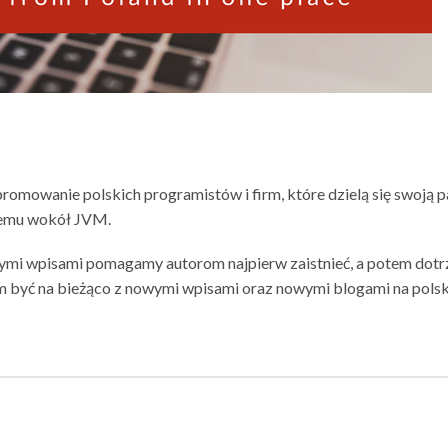
promowanie polskich programistów i firm, które dzielą się swoją p
temu wokół JVM.
ymi wpisami pomagamy autorom najpierw zaistnieć, a potem dotr
m być na bieżąco z nowymi wpisami oraz nowymi blogami na polsk