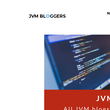
N
JVM BL
O
GGERS