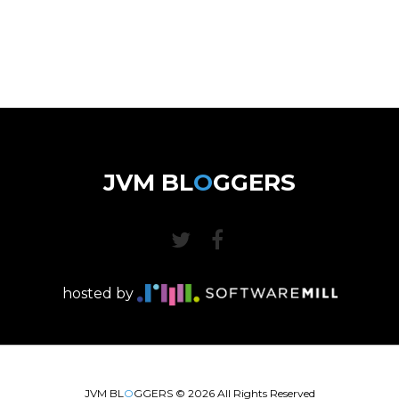
JVM BL
O
GGERS
hosted by
JVM BL
O
GGERS ©
2026
All Rights Reserved