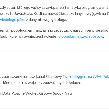
ażdy autor, którego wpisy są związane z tematyką programowania
e czy to Java, Scala, Kotlin, a nawet Gosu czy inny nowy język na 
iedniego pliku
z danymi swojego bloga.
zesnym popołudniem, można je przeczytać w naszym serwisie albo
u (publikujemy również zestawienie
najpopularniejszych postów
.
s zapraszamy na nasz kanał Slackowy
#jvm-bloggers na JVM-Pol
, kierunkach rozwoju czy zauważonych błędach.
ng Data, Apache Wicket, Groovy, Spock, Vavr.