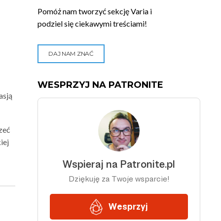
Pomóż nam tworzyć sekcję Varia i
podziel się ciekawymi treściami!
DAJ NAM ZNAĆ
WESPRZYJ NA PATRONITE
asją
zeć
iej