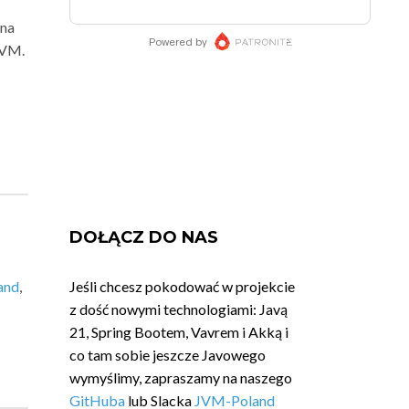
 na
JVM.
DOŁĄCZ DO NAS
and
,
Jeśli chcesz pokodować w projekcie
z dość nowymi technologiami: Javą
21, Spring Bootem, Vavrem i Akką i
co tam sobie jeszcze Javowego
wymyślimy, zapraszamy na naszego
GitHuba
lub Slacka
JVM-Poland