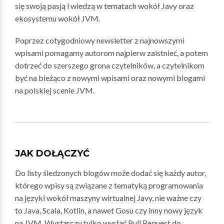
się swoją pasją i wiedzą w tematach wokół Javy oraz
ekosystemu wokół JVM.
Poprzez cotygodniowy newsletter z najnowszymi
wpisami pomagamy autorom najpierw zaistnieć, a potem
dotrzeć do szerszego grona czytelników, a czytelnikom
być na bieżąco z nowymi wpisami oraz nowymi blogami
na polskiej scenie JVM.
JAK DOŁĄCZYĆ
Do listy śledzonych blogów może dodać się każdy autor,
którego wpisy są związane z tematyką programowania
na języki wokół maszyny wirtualnej Javy, nie ważne czy
to Java, Scala, Kotlin, a nawet Gosu czy inny nowy język
na JVM. Wystarczy tylko wysłać Pull Request do