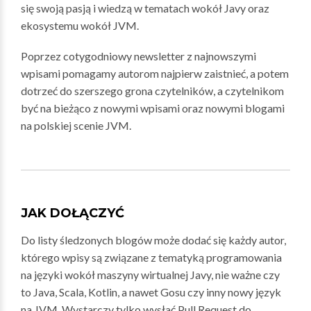
się swoją pasją i wiedzą w tematach wokół Javy oraz
ekosystemu wokół JVM.
Poprzez cotygodniowy newsletter z najnowszymi
wpisami pomagamy autorom najpierw zaistnieć, a potem
dotrzeć do szerszego grona czytelników, a czytelnikom
być na bieżąco z nowymi wpisami oraz nowymi blogami
na polskiej scenie JVM.
JAK DOŁĄCZYĆ
Do listy śledzonych blogów może dodać się każdy autor,
którego wpisy są związane z tematyką programowania
na języki wokół maszyny wirtualnej Javy, nie ważne czy
to Java, Scala, Kotlin, a nawet Gosu czy inny nowy język
na JVM. Wystarczy tylko wysłać Pull Request do