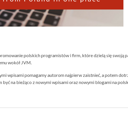
promowanie polskich programistów i firm, które dzielą się swoją p
temu wokół JVM.
ymi wpisami pomagamy autorom najpierw zaistnieć, a potem dotr
m być na bieżąco z nowymi wpisami oraz nowymi blogami na polsk