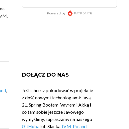
 na
JVM.
DOŁĄCZ DO NAS
and
,
Jeśli chcesz pokodować w projekcie
z dość nowymi technologiami: Javą
21, Spring Bootem, Vavrem i Akką i
co tam sobie jeszcze Javowego
wymyślimy, zapraszamy na naszego
GitHuba
lub Slacka
JVM-Poland