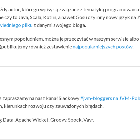
ażdy autor, którego wpisy są związane z tematyką programowania
e czy to Java, Scala, Kotlin, a nawet Gosu czy inny nowy język na 
iedniego pliku
z danymi swojego bloga.
zesnym popołudniem, można je przeczytać w naszym serwisie albo
u (publikujemy również zestawienie
najpopularniejszych postów
.
s zapraszamy na nasz kanał Slackowy
#jvm-bloggers na JVM-Pol
, kierunkach rozwoju czy zauważonych błędach.
ng Data, Apache Wicket, Groovy, Spock, Vavr.