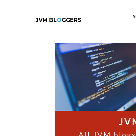
N
JVM BL
O
GGERS