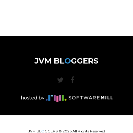
JVM BL
O
GGERS
hosted by
JVM BL
O
GGERS ©
2026
All Rights Reserved