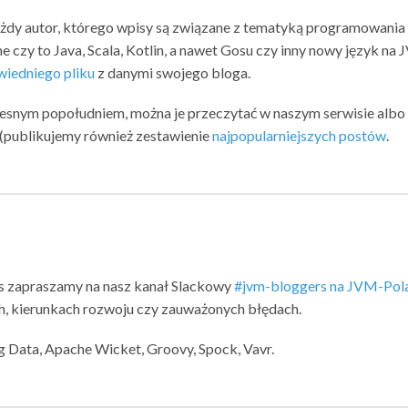
ażdy autor, którego wpisy są związane z tematyką programowania
e czy to Java, Scala, Kotlin, a nawet Gosu czy inny nowy język na 
iedniego pliku
z danymi swojego bloga.
zesnym popołudniem, można je przeczytać w naszym serwisie albo
u (publikujemy również zestawienie
najpopularniejszych postów
.
s zapraszamy na nasz kanał Slackowy
#jvm-bloggers na JVM-Pol
, kierunkach rozwoju czy zauważonych błędach.
ng Data, Apache Wicket, Groovy, Spock, Vavr.