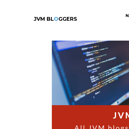
N
JVM BL
O
GGERS