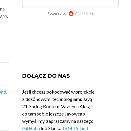
 na
JVM.
DOŁĄCZ DO NAS
and
,
Jeśli chcesz pokodować w projekcie
z dość nowymi technologiami: Javą
21, Spring Bootem, Vavrem i Akką i
co tam sobie jeszcze Javowego
wymyślimy, zapraszamy na naszego
GitHuba
lub Slacka
JVM-Poland