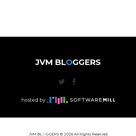
JVM BL
O
GGERS
hosted by
JVM BL
O
GGERS ©
2026
All Rights Reserved