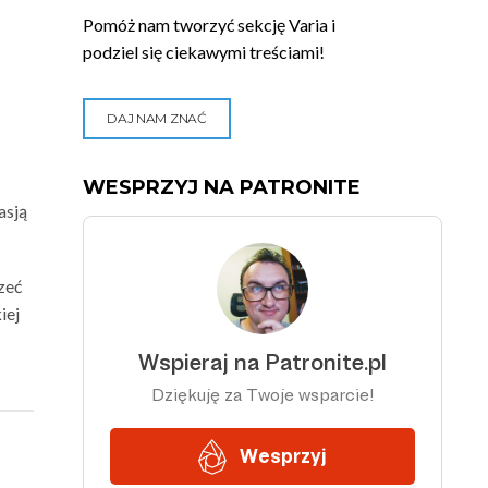
Pomóż nam tworzyć sekcję Varia i
podziel się ciekawymi treściami!
DAJ NAM ZNAĆ
WESPRZYJ NA PATRONITE
asją
zeć
iej