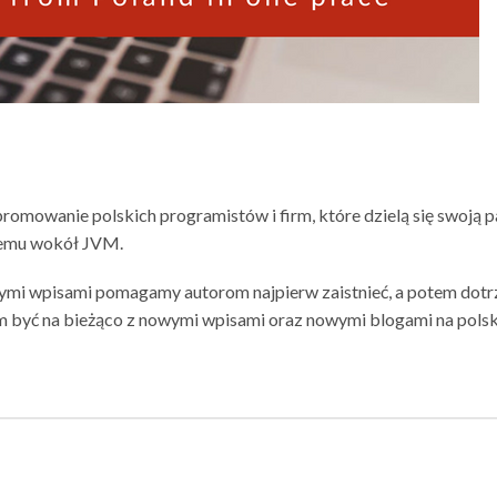
promowanie polskich programistów i firm, które dzielą się swoją p
temu wokół JVM.
ymi wpisami pomagamy autorom najpierw zaistnieć, a potem dotr
m być na bieżąco z nowymi wpisami oraz nowymi blogami na polsk