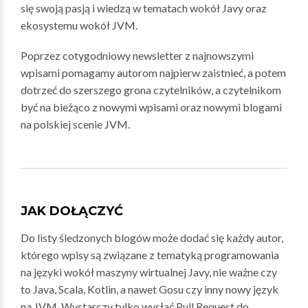
się swoją pasją i wiedzą w tematach wokół Javy oraz
ekosystemu wokół JVM.
Poprzez cotygodniowy newsletter z najnowszymi
wpisami pomagamy autorom najpierw zaistnieć, a potem
dotrzeć do szerszego grona czytelników, a czytelnikom
być na bieżąco z nowymi wpisami oraz nowymi blogami
na polskiej scenie JVM.
JAK DOŁĄCZYĆ
Do listy śledzonych blogów może dodać się każdy autor,
którego wpisy są związane z tematyką programowania
na języki wokół maszyny wirtualnej Javy, nie ważne czy
to Java, Scala, Kotlin, a nawet Gosu czy inny nowy język
na JVM. Wystarczy tylko wysłać Pull Request do