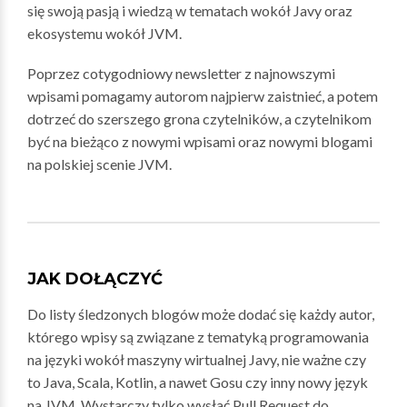
się swoją pasją i wiedzą w tematach wokół Javy oraz
ekosystemu wokół JVM.
Poprzez cotygodniowy newsletter z najnowszymi
wpisami pomagamy autorom najpierw zaistnieć, a potem
dotrzeć do szerszego grona czytelników, a czytelnikom
być na bieżąco z nowymi wpisami oraz nowymi blogami
na polskiej scenie JVM.
JAK DOŁĄCZYĆ
Do listy śledzonych blogów może dodać się każdy autor,
którego wpisy są związane z tematyką programowania
na języki wokół maszyny wirtualnej Javy, nie ważne czy
to Java, Scala, Kotlin, a nawet Gosu czy inny nowy język
na JVM. Wystarczy tylko wysłać Pull Request do