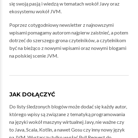
się swoją pasją i wiedzą w tematach wokół Javy oraz
ekosystemu wokół JVM.
Poprzez cotygodniowy newsletter z najnowszymi
wpisami pomagamy autorom najpierw zaistnieć, a potem
dotrzeć do szerszego grona czytelników, a czytelnikom
być na bieżąco z nowymi wpisami oraz nowymi blogami
na polskiej scenie JVM.
JAK DOŁĄCZYĆ
Do listy śledzonych blogów może dodać się każdy autor,
którego wpisy są związane z tematyką programowania
na języki wokół maszyny wirtualnej Javy, nie ważne czy
to Java, Scala, Kotlin, a nawet Gosu czy inny nowy język
na JVM. Wystarczy tylko wysłać Pull Request do