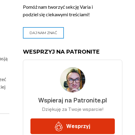
Pomóż nam tworzyć sekcję Varia i
podziel się ciekawymi treściami!
DAJ NAM ZNAĆ
WESPRZYJ NA PATRONITE
asją
zeć
iej