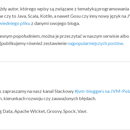
ażdy autor, którego wpisy są związane z tematyką programowania
e czy to Java, Scala, Kotlin, a nawet Gosu czy inny nowy język na 
iedniego pliku
z danymi swojego bloga.
zesnym popołudniem, można je przeczytać w naszym serwisie albo
u (publikujemy również zestawienie
najpopularniejszych postów
.
s zapraszamy na nasz kanał Slackowy
#jvm-bloggers na JVM-Pol
, kierunkach rozwoju czy zauważonych błędach.
ng Data, Apache Wicket, Groovy, Spock, Vavr.