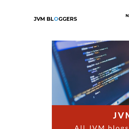
N
JVM BL
O
GGERS