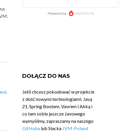
 na
JVM.
DOŁĄCZ DO NAS
and
,
Jeśli chcesz pokodować w projekcie
z dość nowymi technologiami: Javą
21, Spring Bootem, Vavrem i Akką i
co tam sobie jeszcze Javowego
wymyślimy, zapraszamy na naszego
GitHuba
lub Slacka
JVM-Poland