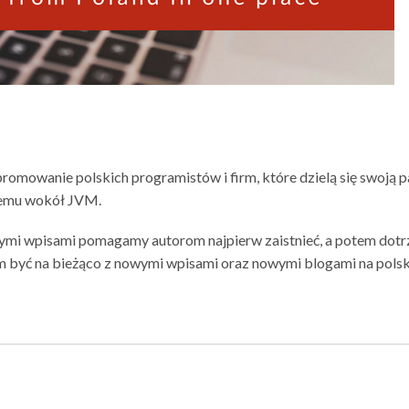
promowanie polskich programistów i firm, które dzielą się swoją p
temu wokół JVM.
ymi wpisami pomagamy autorom najpierw zaistnieć, a potem dotr
m być na bieżąco z nowymi wpisami oraz nowymi blogami na polsk