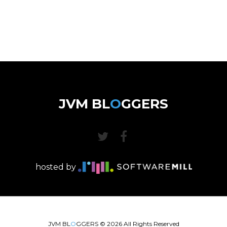
JVM BL
O
GGERS
hosted by
JVM BL
O
GGERS ©
2026
All Rights Reserved