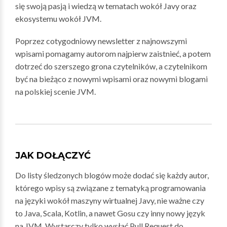
się swoją pasją i wiedzą w tematach wokół Javy oraz
ekosystemu wokół JVM.
Poprzez cotygodniowy newsletter z najnowszymi
wpisami pomagamy autorom najpierw zaistnieć, a potem
dotrzeć do szerszego grona czytelników, a czytelnikom
być na bieżąco z nowymi wpisami oraz nowymi blogami
na polskiej scenie JVM.
JAK DOŁĄCZYĆ
Do listy śledzonych blogów może dodać się każdy autor,
którego wpisy są związane z tematyką programowania
na języki wokół maszyny wirtualnej Javy, nie ważne czy
to Java, Scala, Kotlin, a nawet Gosu czy inny nowy język
na JVM. Wystarczy tylko wysłać Pull Request do