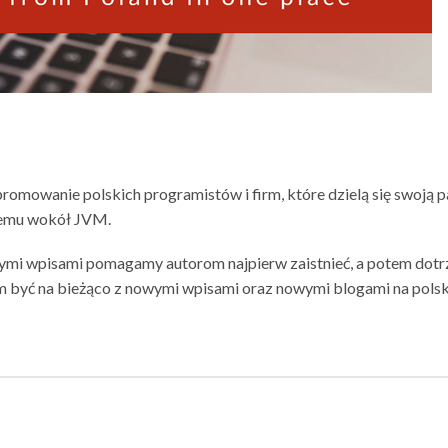
promowanie polskich programistów i firm, które dzielą się swoją p
temu wokół JVM.
ymi wpisami pomagamy autorom najpierw zaistnieć, a potem dotr
m być na bieżąco z nowymi wpisami oraz nowymi blogami na polsk