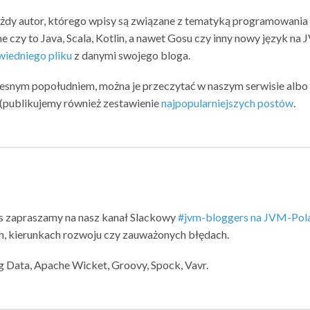
ażdy autor, którego wpisy są związane z tematyką programowania
e czy to Java, Scala, Kotlin, a nawet Gosu czy inny nowy język na 
iedniego pliku
z danymi swojego bloga.
zesnym popołudniem, można je przeczytać w naszym serwisie albo
u (publikujemy również zestawienie
najpopularniejszych postów
.
s zapraszamy na nasz kanał Slackowy
#jvm-bloggers na JVM-Pol
, kierunkach rozwoju czy zauważonych błędach.
ng Data, Apache Wicket, Groovy, Spock, Vavr.