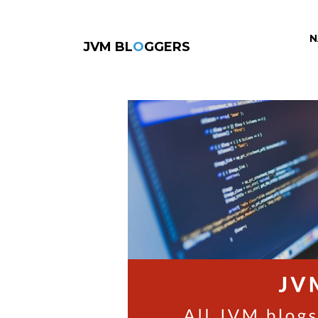
N
JVM BL
O
GGERS