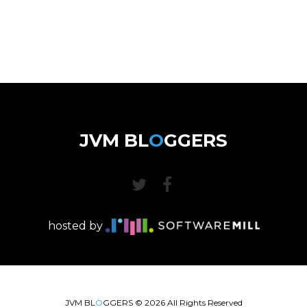
JVM BL
O
GGERS
hosted by
JVM BL
O
GGERS ©
2026
All Rights Reserved