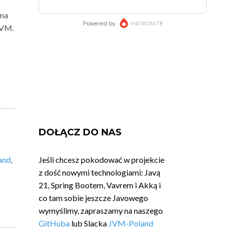
 na
JVM.
DOŁĄCZ DO NAS
and
,
Jeśli chcesz pokodować w projekcie
z dość nowymi technologiami: Javą
21, Spring Bootem, Vavrem i Akką i
co tam sobie jeszcze Javowego
wymyślimy, zapraszamy na naszego
GitHuba
lub Slacka
JVM-Poland