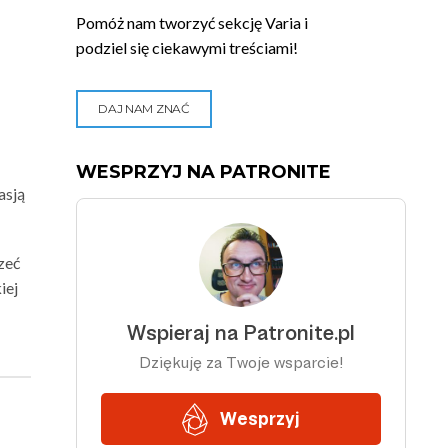
Pomóż nam tworzyć sekcję Varia i
podziel się ciekawymi treściami!
DAJ NAM ZNAĆ
WESPRZYJ NA PATRONITE
asją
zeć
iej