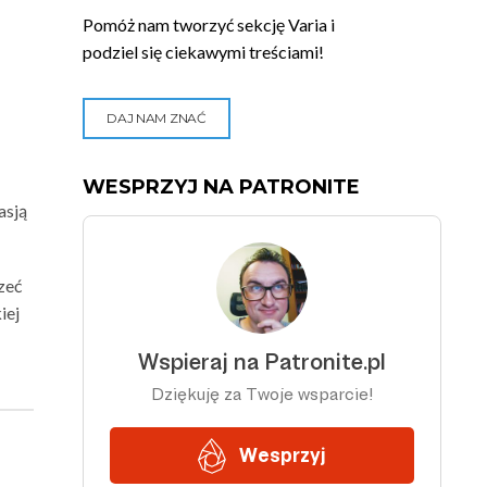
Pomóż nam tworzyć sekcję Varia i
podziel się ciekawymi treściami!
DAJ NAM ZNAĆ
WESPRZYJ NA PATRONITE
asją
zeć
iej