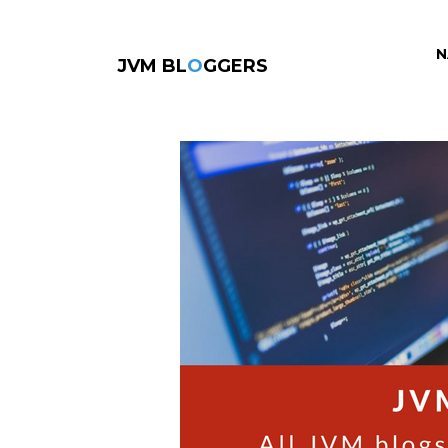
N
JVM BL
O
GGERS