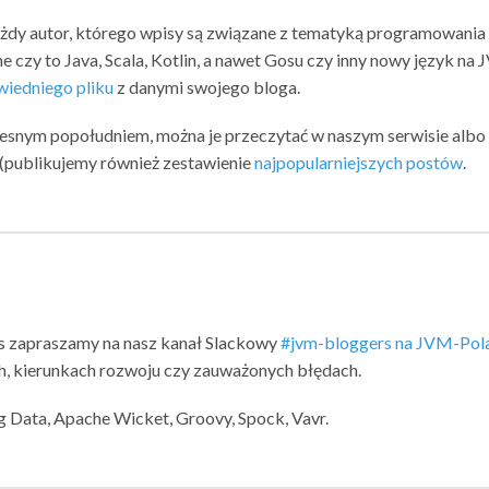
ażdy autor, którego wpisy są związane z tematyką programowania
e czy to Java, Scala, Kotlin, a nawet Gosu czy inny nowy język na 
iedniego pliku
z danymi swojego bloga.
zesnym popołudniem, można je przeczytać w naszym serwisie albo
u (publikujemy również zestawienie
najpopularniejszych postów
.
s zapraszamy na nasz kanał Slackowy
#jvm-bloggers na JVM-Pol
, kierunkach rozwoju czy zauważonych błędach.
ng Data, Apache Wicket, Groovy, Spock, Vavr.