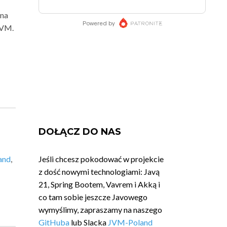
 na
JVM.
DOŁĄCZ DO NAS
and
,
Jeśli chcesz pokodować w projekcie
z dość nowymi technologiami: Javą
21, Spring Bootem, Vavrem i Akką i
co tam sobie jeszcze Javowego
wymyślimy, zapraszamy na naszego
GitHuba
lub Slacka
JVM-Poland