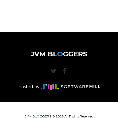
JVM BL
O
GGERS
hosted by
JVM BL
O
GGERS ©
2026
All Rights Reserved