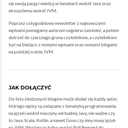
się swoją pasją i wiedzą w tematach wokół Javy oraz
ekosystemu wokół JVM.
Poprzez cotygodniowy newsletter z najnowszymi
wpisami pomagamy autorom najpierw zaistnieć, a potem
dotrzeć do szerszego grona czytelników, a czytelnikom
być na bieżąco z nowymi wpisami oraz nowymi blogami
na polskiej scenie JVM.
JAK DOŁĄCZYĆ
Do listy śledzonych blogów może dodać się każdy autor,
którego wpisy są związane z tematyką programowania
na języki wokół maszyny wirtualnej Javy, nie ważne czy
to Java, Scala, Kotlin, a nawet Gosu czy inny nowy język
na JVM. Wystarczy tylko wysłać Pull Request do