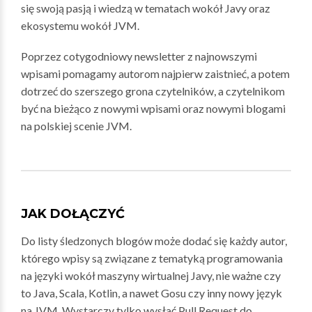
się swoją pasją i wiedzą w tematach wokół Javy oraz
ekosystemu wokół JVM.
Poprzez cotygodniowy newsletter z najnowszymi
wpisami pomagamy autorom najpierw zaistnieć, a potem
dotrzeć do szerszego grona czytelników, a czytelnikom
być na bieżąco z nowymi wpisami oraz nowymi blogami
na polskiej scenie JVM.
JAK DOŁĄCZYĆ
Do listy śledzonych blogów może dodać się każdy autor,
którego wpisy są związane z tematyką programowania
na języki wokół maszyny wirtualnej Javy, nie ważne czy
to Java, Scala, Kotlin, a nawet Gosu czy inny nowy język
na JVM. Wystarczy tylko wysłać Pull Request do