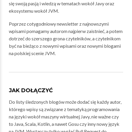
się swoją pasją i wiedzą w tematach wokół Javy oraz
ekosystemu wokół JVM.
Poprzez cotygodniowy newsletter z najnowszymi
wpisami pomagamy autorom najpierw zaistnieć, a potem
dotrzeć do szerszego grona czytelników, a czytelnikom
być na bieżąco z nowymi wpisami oraz nowymi blogami
na polskiej scenie JVM.
JAK DOŁĄCZYĆ
Do listy śledzonych blogów może dodać się każdy autor,
którego wpisy są związane z tematyką programowania
na języki wokół maszyny wirtualnej Javy, nie ważne czy
to Java, Scala, Kotlin, a nawet Gosu czy inny nowy język
na JVM. Wystarczy tylko wysłać Pull Request do