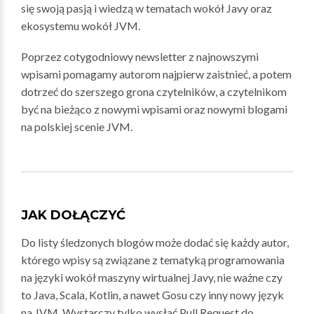
się swoją pasją i wiedzą w tematach wokół Javy oraz
ekosystemu wokół JVM.
Poprzez cotygodniowy newsletter z najnowszymi
wpisami pomagamy autorom najpierw zaistnieć, a potem
dotrzeć do szerszego grona czytelników, a czytelnikom
być na bieżąco z nowymi wpisami oraz nowymi blogami
na polskiej scenie JVM.
JAK DOŁĄCZYĆ
Do listy śledzonych blogów może dodać się każdy autor,
którego wpisy są związane z tematyką programowania
na języki wokół maszyny wirtualnej Javy, nie ważne czy
to Java, Scala, Kotlin, a nawet Gosu czy inny nowy język
na JVM. Wystarczy tylko wysłać Pull Request do