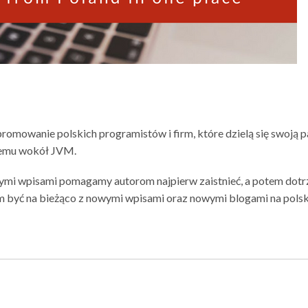
promowanie polskich programistów i firm, które dzielą się swoją p
temu wokół JVM.
ymi wpisami pomagamy autorom najpierw zaistnieć, a potem dotr
m być na bieżąco z nowymi wpisami oraz nowymi blogami na polsk