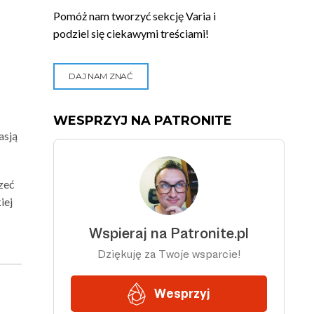
Pomóż nam tworzyć sekcję Varia i
podziel się ciekawymi treściami!
DAJ NAM ZNAĆ
WESPRZYJ NA PATRONITE
asją
zeć
iej