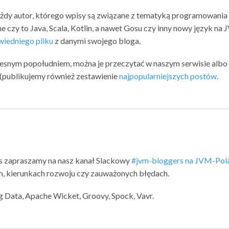
ażdy autor, którego wpisy są związane z tematyką programowania
e czy to Java, Scala, Kotlin, a nawet Gosu czy inny nowy język na 
iedniego pliku
z danymi swojego bloga.
zesnym popołudniem, można je przeczytać w naszym serwisie albo
u (publikujemy również zestawienie
najpopularniejszych postów
.
s zapraszamy na nasz kanał Slackowy
#jvm-bloggers na JVM-Pol
, kierunkach rozwoju czy zauważonych błędach.
ng Data, Apache Wicket, Groovy, Spock, Vavr.