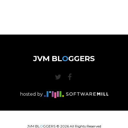
JVM BL
O
GGERS
hosted by
JVM BL
O
GGERS ©
2026
All Rights Reserved