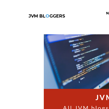
N
JVM BL
O
GGERS