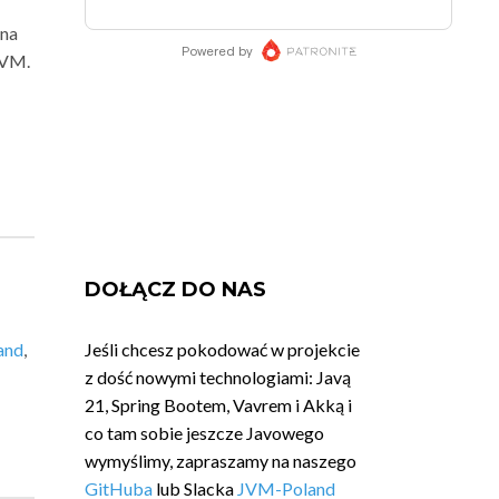
 na
JVM.
DOŁĄCZ DO NAS
and
,
Jeśli chcesz pokodować w projekcie
z dość nowymi technologiami: Javą
21, Spring Bootem, Vavrem i Akką i
co tam sobie jeszcze Javowego
wymyślimy, zapraszamy na naszego
GitHuba
lub Slacka
JVM-Poland