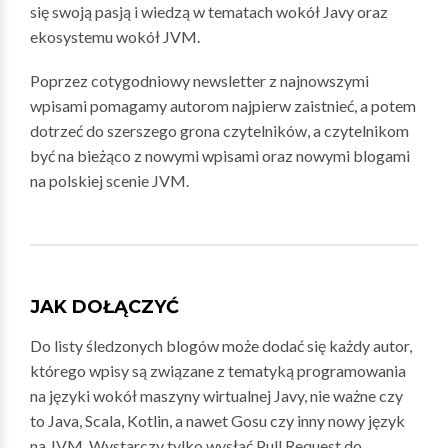
się swoją pasją i wiedzą w tematach wokół Javy oraz
ekosystemu wokół JVM.
Poprzez cotygodniowy newsletter z najnowszymi
wpisami pomagamy autorom najpierw zaistnieć, a potem
dotrzeć do szerszego grona czytelników, a czytelnikom
być na bieżąco z nowymi wpisami oraz nowymi blogami
na polskiej scenie JVM.
JAK DOŁĄCZYĆ
Do listy śledzonych blogów może dodać się każdy autor,
którego wpisy są związane z tematyką programowania
na języki wokół maszyny wirtualnej Javy, nie ważne czy
to Java, Scala, Kotlin, a nawet Gosu czy inny nowy język
na JVM. Wystarczy tylko wysłać Pull Request do