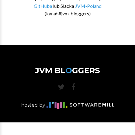
GitHuba
lub Slacka
JVM-Poland
(kanał #jvm-bloggers)
JVM BL
O
GGERS
hosted by