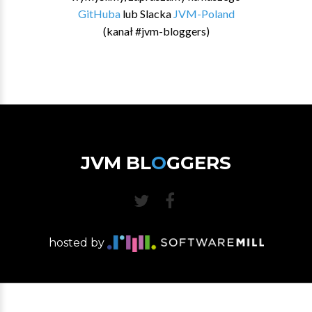
GitHuba
lub Slacka
JVM-Poland
(kanał #jvm-bloggers)
JVM BL
O
GGERS
hosted by