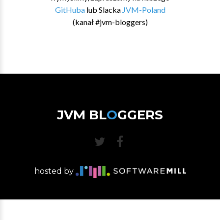
GitHuba
lub Slacka
JVM-Poland
(kanał #jvm-bloggers)
JVM BL
O
GGERS
hosted by