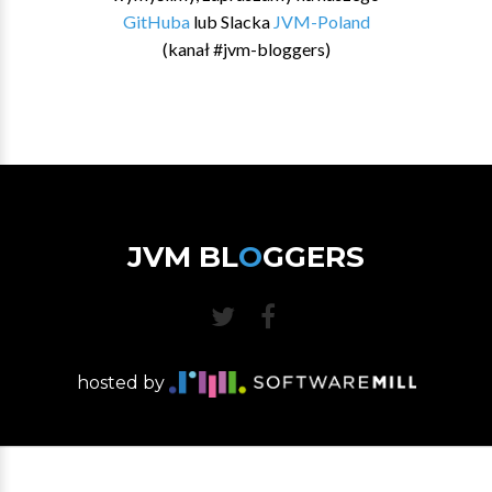
GitHuba
lub Slacka
JVM-Poland
(kanał #jvm-bloggers)
JVM BL
O
GGERS
hosted by