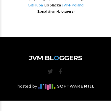
GitHuba
lub Slacka
JVM-Poland
(kanał #jvm-bloggers)
JVM BL
O
GGERS
hosted by