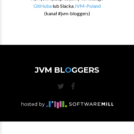
GitHuba
lub Slacka
JVM-Poland
(kanał #jvm-bloggers)
JVM BL
O
GGERS
hosted by