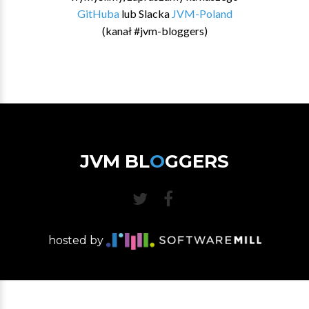
GitHuba
lub Slacka
JVM-Poland
(kanał #jvm-bloggers)
JVM BL
O
GGERS
hosted by