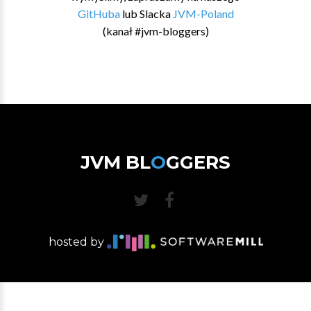
GitHuba
lub Slacka
JVM-Poland
(kanał #jvm-bloggers)
JVM BL
O
GGERS
hosted by