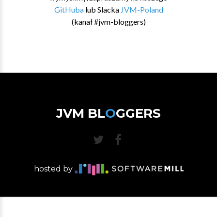
GitHuba
lub Slacka
JVM-Poland
(kanał #jvm-bloggers)
JVM BL
O
GGERS
hosted by