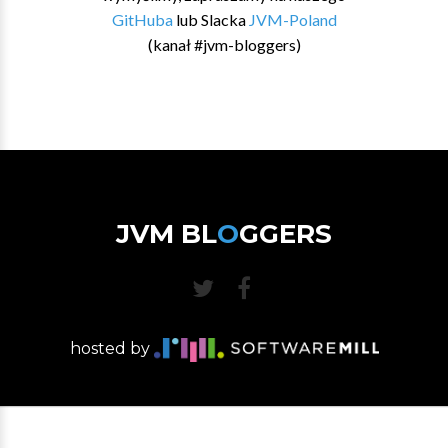
GitHuba
lub Slacka
JVM-Poland
(kanał #jvm-bloggers)
JVM BL
O
GGERS
hosted by