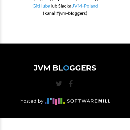
GitHuba
lub Slacka
JVM-Poland
(kanał #jvm-bloggers)
JVM BL
O
GGERS
hosted by