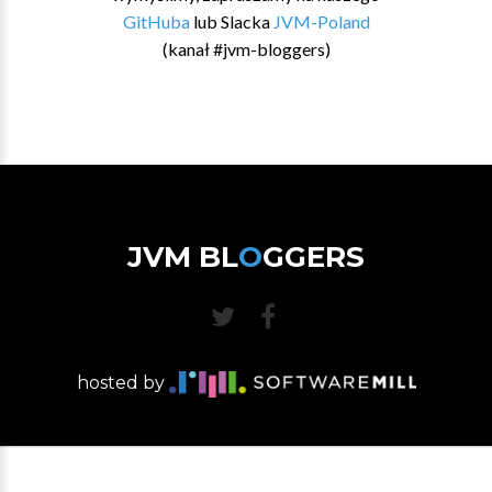
GitHuba
lub Slacka
JVM-Poland
(kanał #jvm-bloggers)
JVM BL
O
GGERS
hosted by