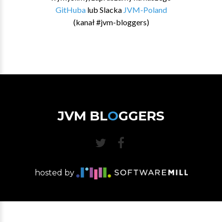
GitHuba
lub Slacka
JVM-Poland
(kanał #jvm-bloggers)
JVM BL
O
GGERS
hosted by