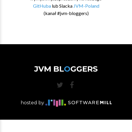
GitHuba
lub Slacka
JVM-Poland
(kanał #jvm-bloggers)
JVM BL
O
GGERS
hosted by