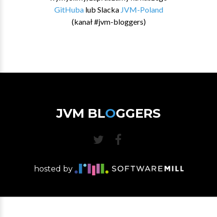
GitHuba
lub Slacka
JVM-Poland
(kanał #jvm-bloggers)
JVM BL
O
GGERS
hosted by