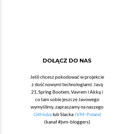
DOŁĄCZ DO NAS
Jeśli chcesz pokodować w projekcie
z dość nowymi technologiami: Javą
21, Spring Bootem, Vavrem i Akką i
co tam sobie jeszcze Javowego
wymyślimy, zapraszamy na naszego
GitHuba
lub Slacka
JVM-Poland
(kanał #jvm-bloggers)