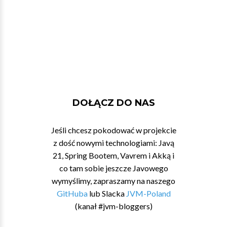
DOŁĄCZ DO NAS
Jeśli chcesz pokodować w projekcie
z dość nowymi technologiami: Javą
21, Spring Bootem, Vavrem i Akką i
co tam sobie jeszcze Javowego
wymyślimy, zapraszamy na naszego
GitHuba
lub Slacka
JVM-Poland
(kanał #jvm-bloggers)