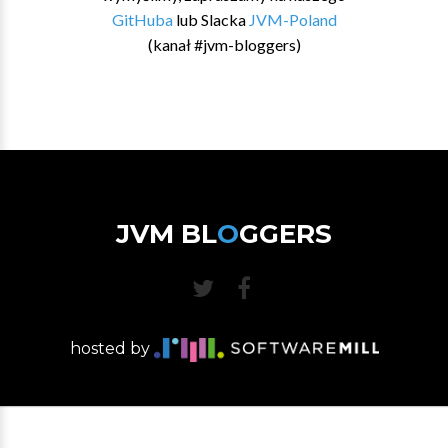
GitHuba
lub Slacka
JVM-Poland
(kanał #jvm-bloggers)
JVM BL
O
GGERS
hosted by