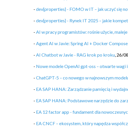
-
dev{properties} - FOMO w IT – jak uczyć się no
-
dev{properties} - Rynek IT 2025 – jakie kompet
-
AI w pracy programistów: rośnie użycie, maleje
-
Agent AI w Javie: Spring AI + Docker Compose
-
AI Chatbot w Javie - RAG krok po kroku
,
26/0
-
Nowe modele OpenAI gpt-oss – otwarte wagi i
-
ChatGPT-5 – co nowego w najnowszym model
-
EA SAP HANA: Zarządzanie pamięcią i wydajn
-
EA SAP HANA: Podstawowe narzędzie do zarz
-
EA 12 factor app - fundament dla nowoczesnyc
-
EA CNCF – ekosystem, który napędza współcz