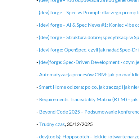
-
{dev} forge – Spec vs Prompt: dlaczego prompto
-
{dev} forge – AI & Spec News #1: Koniec vibe c
-
{dev} forge – Struktura dobrej specyfikacji w
-
{dev} forge: OpenSpec, czyli jak nadać Spec-Dr
-
{dev}forge: Spec-Driven Development - czym j
-
Automatyzacja procesów CRM: jak poznać klie
-
Smart Home od zera: po co, jak zacząć i jak nie
-
Requirements Traceability Matrix (RTM) – jak
-
Beyond Code 2025 – Podsumowanie konferencji 
-
Trudny czas
,
30/12/2025
-
dev{tools}: Hoppscotch – lekkie i otwarte narz