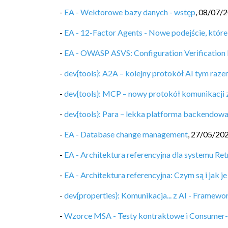
-
EA - Wektorowe bazy danych - wstęp
,
08/07/
-
EA - 12-Factor Agents - Nowe podejście, które
-
EA - OWASP ASVS: Configuration Verification
-
dev{tools}: A2A – kolejny protokół AI tym raz
-
dev{tools}: MCP – nowy protokół komunikacji 
-
dev{tools}: Para – lekka platforma backendowa 
-
EA - Database change management
,
27/05/20
-
EA - Architektura referencyjna dla systemu R
-
EA - Architektura referencyjna: Czym są i jak j
-
dev{properties}: Komunikacja... z AI - Framew
-
Wzorce MSA - Testy kontraktowe i Consumer-