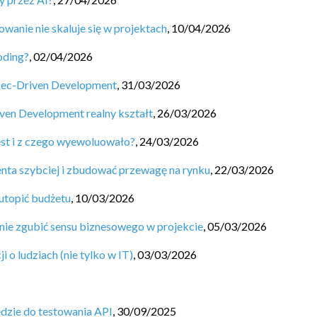
wanie nie skaluje się w projektach
,
10/04/2026
oding?
,
02/04/2026
 Spec-Driven Development
,
31/03/2026
iven Development realny kształt
,
26/03/2026
est i z czego wyewoluowało?
,
24/03/2026
nta szybciej i zbudować przewagę na rynku
,
22/03/2026
 utopić budżetu
,
10/03/2026
 nie zgubić sensu biznesowego w projekcie
,
05/03/2026
o ludziach (nie tylko w IT)
,
03/03/2026
ędzie do testowania API
,
30/09/2025