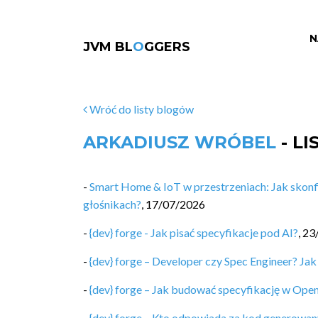
N
JVM BL
O
GGERS
Wróć do listy blogów
ARKADIUSZ WRÓBEL
- L
-
Smart Home & IoT w przestrzeniach: Jak skonf
głośnikach?
,
17/07/2026
-
{dev} forge - Jak pisać specyfikacje pod AI?
,
23
-
{dev} forge – Developer czy Spec Engineer? Jak
-
{dev} forge – Jak budować specyfikację w Ope
-
{dev} forge – Kto odpowiada za kod generowan