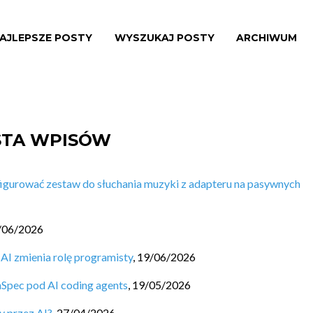
AJLEPSZE POSTY
WYSZUKAJ POSTY
ARCHIWUM
ISTA WPISÓW
igurować zestaw do słuchania muzyki z adapteru na pasywnych
/06/2026
 AI zmienia rolę programisty
,
19/06/2026
nSpec pod AI coding agents
,
19/05/2026
y przez AI?
,
27/04/2026