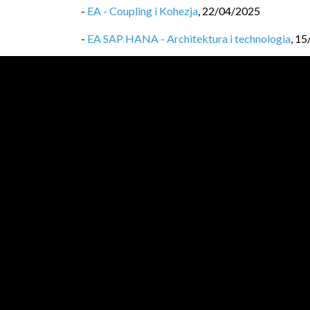
-
EA - Coupling i Kohezja
,
22/04/2025
-
EA SAP HANA - Architektura i technologia
,
15
-
Wzorce MSA - Distributed Tracing B3 propag
-
Wzorce MSA — Historia Darka i pewnego mik
-
EA - OWASP ASVS - Weryfikacja zgodności z 
-
Wzorce MSA: Ambasador (Ambassador Patter
-
EA SAP HANA: Instalacja
,
11/03/2025