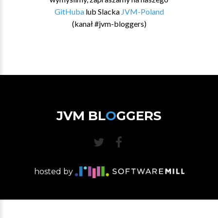
GitHuba
lub Slacka
JVM-Poland
(kanał #jvm-bloggers)
JVM BL
O
GGERS
hosted by