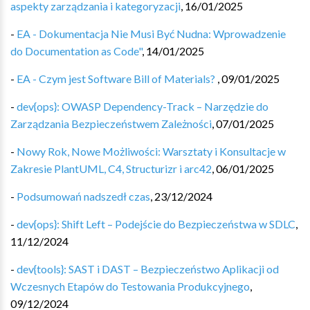
aspekty zarządzania i kategoryzacji
,
16/01/2025
-
EA - Dokumentacja Nie Musi Być Nudna: Wprowadzenie
do Documentation as Code"
,
14/01/2025
-
EA - Czym jest Software Bill of Materials?
,
09/01/2025
-
dev{ops}: OWASP Dependency-Track – Narzędzie do
Zarządzania Bezpieczeństwem Zależności
,
07/01/2025
-
Nowy Rok, Nowe Możliwości: Warsztaty i Konsultacje w
Zakresie PlantUML, C4, Structurizr i arc42
,
06/01/2025
-
Podsumowań nadszedł czas
,
23/12/2024
-
dev{ops}: Shift Left – Podejście do Bezpieczeństwa w SDLC
,
11/12/2024
-
dev{tools}: SAST i DAST – Bezpieczeństwo Aplikacji od
Wczesnych Etapów do Testowania Produkcyjnego
,
09/12/2024