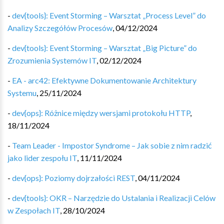
-
dev{tools}: Event Storming – Warsztat „Process Level” do
Analizy Szczegółów Procesów
,
04/12/2024
-
dev{tools}: Event Storming – Warsztat „Big Picture” do
Zrozumienia Systemów IT
,
02/12/2024
-
EA - arc42: Efektywne Dokumentowanie Architektury
Systemu
,
25/11/2024
-
dev{ops}: Różnice między wersjami protokołu HTTP
,
18/11/2024
-
Team Leader - Impostor Syndrome – Jak sobie z nim radzić
jako lider zespołu IT
,
11/11/2024
-
dev{ops}: Poziomy dojrzałości REST
,
04/11/2024
-
dev{tools}: OKR – Narzędzie do Ustalania i Realizacji Celów
w Zespołach IT
,
28/10/2024