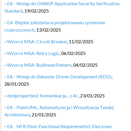
-
EA - Wstęp do OWASP Application Security Verification
Standard
,
19/02/2025
-
EA: Błędne założenia w projektowaniu systemów
rozproszonych
,
13/02/2025
-
Wzorce MSA: Circuit Breaker
,
11/02/2025
-
Wzorce MSA: Retry Logic
,
06/02/2025
-
Wzorce MSA: Bulkhead Pattern
,
04/02/2025
-
EA - Wstęp do Behavior Driven Development (BDD)
,
28/01/2025
-
dev{properties}: Komunikacja... z AI
,
23/01/2025
-
EA - PlantUML: Automatyzacja i Wizualizacja Twojej
Architektury
,
21/01/2025
-
EA - NFR (Non-Functional Requirements): Kluczowe