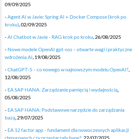
09/09/2025
-
Agent AI w Javie: Spring AI + Docker Compose (krok po
kroku)
,
02/09/2025
-
AI Chatbot w Javie - RAG krok po kroku
,
26/08/2025
-
Nowe modele OpenAI gpt-oss – otwarte wagi i praktyczne
wdrożenia AI
,
19/08/2025
-
ChatGPT-5 – co nowego w najnowszym modelu OpenAI?
,
12/08/2025
-
EA SAP HANA: Zarządzanie pamięcią i wydajnością
,
05/08/2025
-
EA SAP HANA: Podstawowe narzędzie do zarządzania
bazą
,
29/07/2025
-
EA 12 factor app - fundament dla nowoczesnych aplikacji
chmurowych czy przestarzały hype?
,
22/07/2025