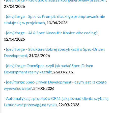
27/04/2026
-
{dev} forge – Spec vs Prompt: dlaczego promptowanie nie
skaluje się w projektach
,
10/04/2026
-
{dev} forge – AI & Spec News #1: Koniec vibe coding?
,
02/04/2026
-
{dev} forge – Struktura dobrej specyfikacji w Spec-Driven
Development
,
31/03/2026
-
{dev} forge: OpenSpec, czyli jak nadać Spec-Driven
Development realny kształt
,
26/03/2026
-
{dev}forge: Spec-Driven Development - czym jest i z czego
wyewoluowało?
,
24/03/2026
-
Automatyzacja procesów CRM: jak poznać klienta szybciej
i zbudować przewagę na rynku
,
22/03/2026