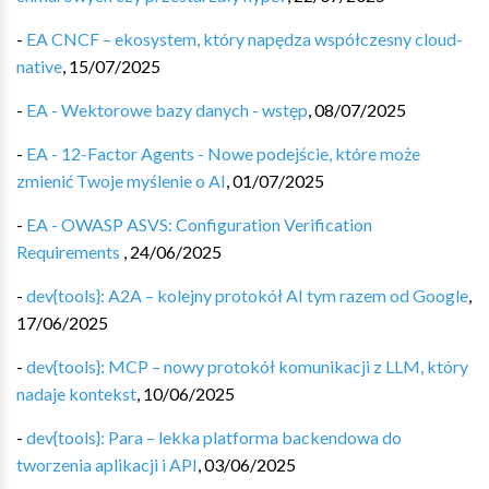
-
EA CNCF – ekosystem, który napędza współczesny cloud-
native
,
15/07/2025
-
EA - Wektorowe bazy danych - wstęp
,
08/07/2025
-
EA - 12-Factor Agents - Nowe podejście, które może
zmienić Twoje myślenie o AI
,
01/07/2025
-
EA - OWASP ASVS: Configuration Verification
Requirements
,
24/06/2025
-
dev{tools}: A2A – kolejny protokół AI tym razem od Google
,
17/06/2025
-
dev{tools}: MCP – nowy protokół komunikacji z LLM, który
nadaje kontekst
,
10/06/2025
-
dev{tools}: Para – lekka platforma backendowa do
tworzenia aplikacji i API
,
03/06/2025