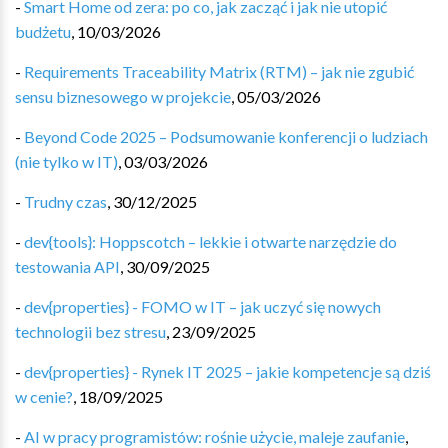
-
Smart Home od zera: po co, jak zacząć i jak nie utopić
budżetu
,
10/03/2026
-
Requirements Traceability Matrix (RTM) – jak nie zgubić
sensu biznesowego w projekcie
,
05/03/2026
-
Beyond Code 2025 – Podsumowanie konferencji o ludziach
(nie tylko w IT)
,
03/03/2026
-
Trudny czas
,
30/12/2025
-
dev{tools}: Hoppscotch – lekkie i otwarte narzędzie do
testowania API
,
30/09/2025
-
dev{properties} - FOMO w IT – jak uczyć się nowych
technologii bez stresu
,
23/09/2025
-
dev{properties} - Rynek IT 2025 – jakie kompetencje są dziś
w cenie?
,
18/09/2025
-
AI w pracy programistów: rośnie użycie, maleje zaufanie
,