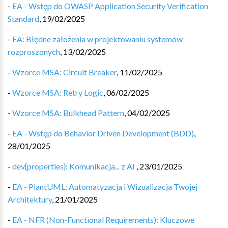
-
EA - Wstęp do OWASP Application Security Verification
Standard
,
19/02/2025
-
EA: Błędne założenia w projektowaniu systemów
rozproszonych
,
13/02/2025
-
Wzorce MSA: Circuit Breaker
,
11/02/2025
-
Wzorce MSA: Retry Logic
,
06/02/2025
-
Wzorce MSA: Bulkhead Pattern
,
04/02/2025
-
EA - Wstęp do Behavior Driven Development (BDD)
,
28/01/2025
-
dev{properties}: Komunikacja... z AI
,
23/01/2025
-
EA - PlantUML: Automatyzacja i Wizualizacja Twojej
Architektury
,
21/01/2025
-
EA - NFR (Non-Functional Requirements): Kluczowe