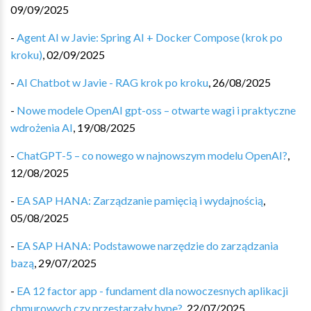
09/09/2025
-
Agent AI w Javie: Spring AI + Docker Compose (krok po
kroku)
,
02/09/2025
-
AI Chatbot w Javie - RAG krok po kroku
,
26/08/2025
-
Nowe modele OpenAI gpt-oss – otwarte wagi i praktyczne
wdrożenia AI
,
19/08/2025
-
ChatGPT-5 – co nowego w najnowszym modelu OpenAI?
,
12/08/2025
-
EA SAP HANA: Zarządzanie pamięcią i wydajnością
,
05/08/2025
-
EA SAP HANA: Podstawowe narzędzie do zarządzania
bazą
,
29/07/2025
-
EA 12 factor app - fundament dla nowoczesnych aplikacji
chmurowych czy przestarzały hype?
,
22/07/2025