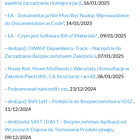
aspekty zarządzania i kategoryzacji
,
16/01/2025
-
EA - Dokumentacja Nie Musi Być Nudna: Wprowadzenie
do Documentation as Code"
,
14/01/2025
-
EA - Czym jest Software Bill of Materials?
,
09/01/2025
-
dev{ops}: OWASP Dependency-Track – Narzędzie do
Zarządzania Bezpieczeństwem Zależności
,
07/01/2025
-
Nowy Rok, Nowe Możliwości: Warsztaty i Konsultacje w
Zakresie PlantUML, C4, Structurizr i arc42
,
06/01/2025
-
Podsumowań nadszedł czas
,
23/12/2024
-
dev{ops}: Shift Left – Podejście do Bezpieczeństwa w SDLC
,
11/12/2024
-
dev{tools}: SAST i DAST – Bezpieczeństwo Aplikacji od
Wczesnych Etapów do Testowania Produkcyjnego
,
09/12/2024