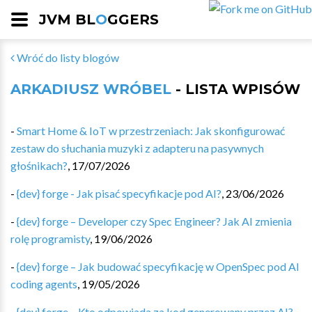
JVM BL
O
GGERS
Wróć do listy blogów
ARKADIUSZ WRÓBEL
- LISTA WPISÓW
-
Smart Home & IoT w przestrzeniach: Jak skonfigurować
zestaw do słuchania muzyki z adapteru na pasywnych
głośnikach?
,
17/07/2026
-
{dev} forge - Jak pisać specyfikacje pod AI?
,
23/06/2026
-
{dev} forge – Developer czy Spec Engineer? Jak AI zmienia
rolę programisty
,
19/06/2026
-
{dev} forge – Jak budować specyfikację w OpenSpec pod AI
coding agents
,
19/05/2026
-
{dev} forge – Kto odpowiada za kod generowany przez AI?
,