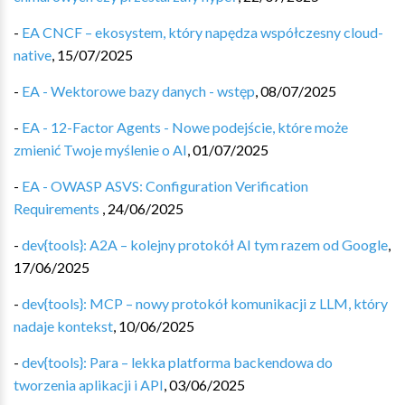
-
EA CNCF – ekosystem, który napędza współczesny cloud-
native
,
15/07/2025
-
EA - Wektorowe bazy danych - wstęp
,
08/07/2025
-
EA - 12-Factor Agents - Nowe podejście, które może
zmienić Twoje myślenie o AI
,
01/07/2025
-
EA - OWASP ASVS: Configuration Verification
Requirements
,
24/06/2025
-
dev{tools}: A2A – kolejny protokół AI tym razem od Google
,
17/06/2025
-
dev{tools}: MCP – nowy protokół komunikacji z LLM, który
nadaje kontekst
,
10/06/2025
-
dev{tools}: Para – lekka platforma backendowa do
tworzenia aplikacji i API
,
03/06/2025