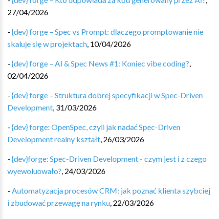
27/04/2026
-
{dev} forge – Spec vs Prompt: dlaczego promptowanie nie
skaluje się w projektach
,
10/04/2026
-
{dev} forge – AI & Spec News #1: Koniec vibe coding?
,
02/04/2026
-
{dev} forge – Struktura dobrej specyfikacji w Spec-Driven
Development
,
31/03/2026
-
{dev} forge: OpenSpec, czyli jak nadać Spec-Driven
Development realny kształt
,
26/03/2026
-
{dev}forge: Spec-Driven Development - czym jest i z czego
wyewoluowało?
,
24/03/2026
-
Automatyzacja procesów CRM: jak poznać klienta szybciej
i zbudować przewagę na rynku
,
22/03/2026