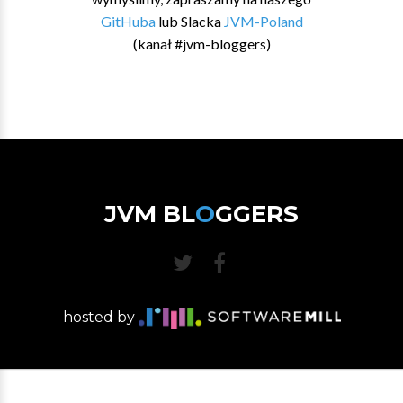
GitHuba
lub Slacka
JVM-Poland
(kanał #jvm-bloggers)
JVM BL
O
GGERS
hosted by