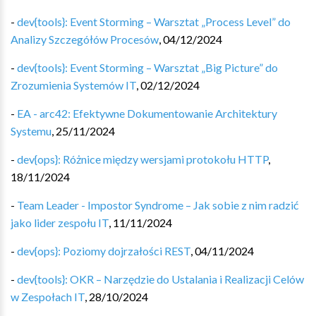
-
dev{tools}: Event Storming – Warsztat „Process Level” do
Analizy Szczegółów Procesów
,
04/12/2024
-
dev{tools}: Event Storming – Warsztat „Big Picture” do
Zrozumienia Systemów IT
,
02/12/2024
-
EA - arc42: Efektywne Dokumentowanie Architektury
Systemu
,
25/11/2024
-
dev{ops}: Różnice między wersjami protokołu HTTP
,
18/11/2024
-
Team Leader - Impostor Syndrome – Jak sobie z nim radzić
jako lider zespołu IT
,
11/11/2024
-
dev{ops}: Poziomy dojrzałości REST
,
04/11/2024
-
dev{tools}: OKR – Narzędzie do Ustalania i Realizacji Celów
w Zespołach IT
,
28/10/2024