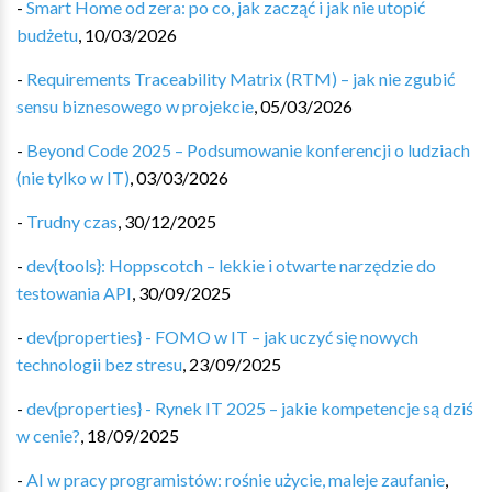
-
Smart Home od zera: po co, jak zacząć i jak nie utopić
budżetu
,
10/03/2026
-
Requirements Traceability Matrix (RTM) – jak nie zgubić
sensu biznesowego w projekcie
,
05/03/2026
-
Beyond Code 2025 – Podsumowanie konferencji o ludziach
(nie tylko w IT)
,
03/03/2026
-
Trudny czas
,
30/12/2025
-
dev{tools}: Hoppscotch – lekkie i otwarte narzędzie do
testowania API
,
30/09/2025
-
dev{properties} - FOMO w IT – jak uczyć się nowych
technologii bez stresu
,
23/09/2025
-
dev{properties} - Rynek IT 2025 – jakie kompetencje są dziś
w cenie?
,
18/09/2025
-
AI w pracy programistów: rośnie użycie, maleje zaufanie
,