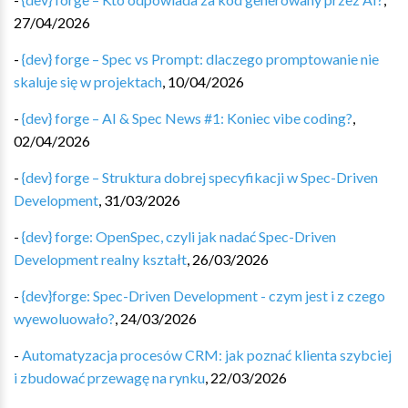
27/04/2026
-
{dev} forge – Spec vs Prompt: dlaczego promptowanie nie
skaluje się w projektach
,
10/04/2026
-
{dev} forge – AI & Spec News #1: Koniec vibe coding?
,
02/04/2026
-
{dev} forge – Struktura dobrej specyfikacji w Spec-Driven
Development
,
31/03/2026
-
{dev} forge: OpenSpec, czyli jak nadać Spec-Driven
Development realny kształt
,
26/03/2026
-
{dev}forge: Spec-Driven Development - czym jest i z czego
wyewoluowało?
,
24/03/2026
-
Automatyzacja procesów CRM: jak poznać klienta szybciej
i zbudować przewagę na rynku
,
22/03/2026