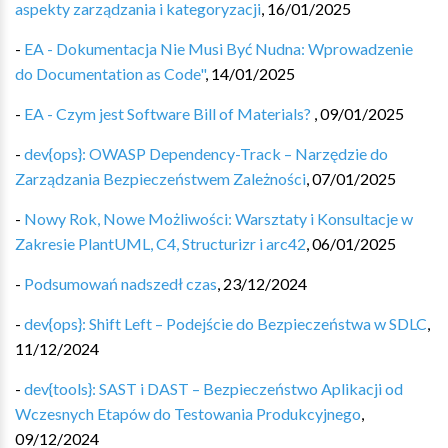
aspekty zarządzania i kategoryzacji
,
16/01/2025
-
EA - Dokumentacja Nie Musi Być Nudna: Wprowadzenie
do Documentation as Code"
,
14/01/2025
-
EA - Czym jest Software Bill of Materials?
,
09/01/2025
-
dev{ops}: OWASP Dependency-Track – Narzędzie do
Zarządzania Bezpieczeństwem Zależności
,
07/01/2025
-
Nowy Rok, Nowe Możliwości: Warsztaty i Konsultacje w
Zakresie PlantUML, C4, Structurizr i arc42
,
06/01/2025
-
Podsumowań nadszedł czas
,
23/12/2024
-
dev{ops}: Shift Left – Podejście do Bezpieczeństwa w SDLC
,
11/12/2024
-
dev{tools}: SAST i DAST – Bezpieczeństwo Aplikacji od
Wczesnych Etapów do Testowania Produkcyjnego
,
09/12/2024