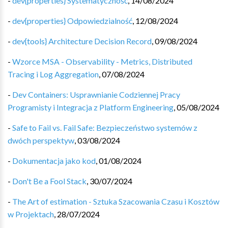
-
dev{properties} Systematyczność
,
14/08/2024
-
dev{properties} Odpowiedzialność
,
12/08/2024
-
dev{tools} Architecture Decision Record
,
09/08/2024
-
Wzorce MSA - Observability - Metrics, Distributed
Tracing i Log Aggregation
,
07/08/2024
-
Dev Containers: Usprawnianie Codziennej Pracy
Programisty i Integracja z Platform Engineering
,
05/08/2024
-
Safe to Fail vs. Fail Safe: Bezpieczeństwo systemów z
dwóch perspektyw
,
03/08/2024
-
Dokumentacja jako kod
,
01/08/2024
-
Don't Be a Fool Stack
,
30/07/2024
-
The Art of estimation - Sztuka Szacowania Czasu i Kosztów
w Projektach
,
28/07/2024