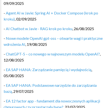
09/09/2025
-
Agent AI w Javie: Spring AI + Docker Compose (krok po
kroku)
,
02/09/2025
-
AI Chatbot w Javie - RAG krok po kroku
,
26/08/2025
-
Nowe modele OpenAI gpt-oss – otwarte wagi i praktyczne
wdrożenia AI
,
19/08/2025
-
ChatGPT-5 – co nowego w najnowszym modelu OpenAI?
,
12/08/2025
-
EA SAP HANA: Zarządzanie pamięcią i wydajnością
,
05/08/2025
-
EA SAP HANA: Podstawowe narzędzie do zarządzania
bazą
,
29/07/2025
-
EA 12 factor app - fundament dla nowoczesnych aplikacji
chmurowych czy przestarzały hype?
,
22/07/2025