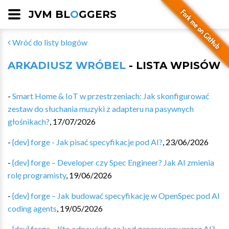
JVM BL
O
GGERS
Wróć do listy blogów
ARKADIUSZ WRÓBEL
- LISTA WPISÓW
-
Smart Home & IoT w przestrzeniach: Jak skonfigurować
zestaw do słuchania muzyki z adapteru na pasywnych
głośnikach?
,
17/07/2026
-
{dev} forge - Jak pisać specyfikacje pod AI?
,
23/06/2026
-
{dev} forge – Developer czy Spec Engineer? Jak AI zmienia
rolę programisty
,
19/06/2026
-
{dev} forge – Jak budować specyfikację w OpenSpec pod AI
coding agents
,
19/05/2026
-
{dev} forge – Kto odpowiada za kod generowany przez AI?
,