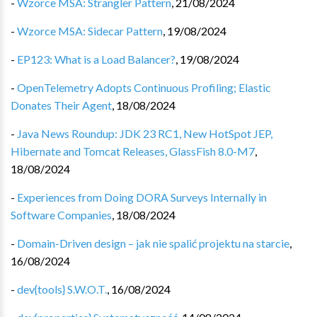
-
Wzorce MSA: Strangler Pattern
,
21/08/2024
-
Wzorce MSA: Sidecar Pattern
,
19/08/2024
-
EP123: What is a Load Balancer?
,
19/08/2024
-
OpenTelemetry Adopts Continuous Profiling; Elastic
Donates Their Agent
,
18/08/2024
-
Java News Roundup: JDK 23 RC1, New HotSpot JEP,
Hibernate and Tomcat Releases, GlassFish 8.0-M7
,
18/08/2024
-
Experiences from Doing DORA Surveys Internally in
Software Companies
,
18/08/2024
-
Domain-Driven design – jak nie spalić projektu na starcie
,
16/08/2024
-
dev{tools} S.W.O.T.
,
16/08/2024