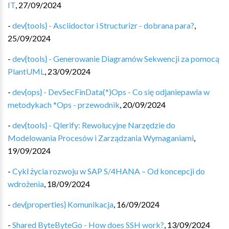
IT
,
27/09/2024
-
dev{tools} - Asciidoctor i Structurizr - dobrana para?
,
25/09/2024
-
dev{tools} - Generowanie Diagramów Sekwencji za pomocą
PlantUML
,
23/09/2024
-
dev{ops} - DevSecFinData(*)Ops - Co się odjaniepawla w
metodykach *Ops - przewodnik
,
20/09/2024
-
dev{tools} - Qlerify: Rewolucyjne Narzędzie do
Modelowania Procesów i Zarządzania Wymaganiami
,
19/09/2024
-
Cykl życia rozwoju w SAP S/4HANA – Od koncepcji do
wdrożenia
,
18/09/2024
-
dev{properties} Komunikacja
,
16/09/2024
-
Shared ByteByteGo - How does SSH work?
,
13/09/2024