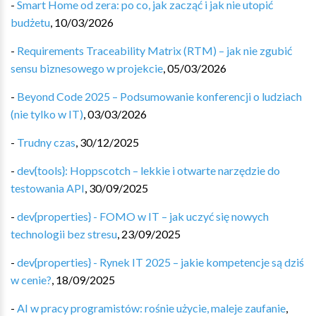
-
Smart Home od zera: po co, jak zacząć i jak nie utopić
budżetu
,
10/03/2026
-
Requirements Traceability Matrix (RTM) – jak nie zgubić
sensu biznesowego w projekcie
,
05/03/2026
-
Beyond Code 2025 – Podsumowanie konferencji o ludziach
(nie tylko w IT)
,
03/03/2026
-
Trudny czas
,
30/12/2025
-
dev{tools}: Hoppscotch – lekkie i otwarte narzędzie do
testowania API
,
30/09/2025
-
dev{properties} - FOMO w IT – jak uczyć się nowych
technologii bez stresu
,
23/09/2025
-
dev{properties} - Rynek IT 2025 – jakie kompetencje są dziś
w cenie?
,
18/09/2025
-
AI w pracy programistów: rośnie użycie, maleje zaufanie
,