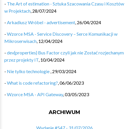
-
The Art of estimation - Sztuka Szacowania Czasu i Kosztów
w Projektach
,
28/07/2024
-
Arkadiusz Wróbel - advertisement
,
26/04/2024
-
Wzorce MSA - Service Discovery – Serce Komunikacji w
Mikroserwisach
,
12/04/2024
-
dev{properties} Bus Factor czyli jak nie Zostać rozjechanym
przez projekty IT
,
10/04/2024
-
Nie tylko technologie
,
29/03/2024
-
What is code refactoring?
,
06/06/2023
-
Wzorce MSA - API Gateway
,
03/05/2023
ARCHIWUM
Wydanie #547 - 31/07/2026