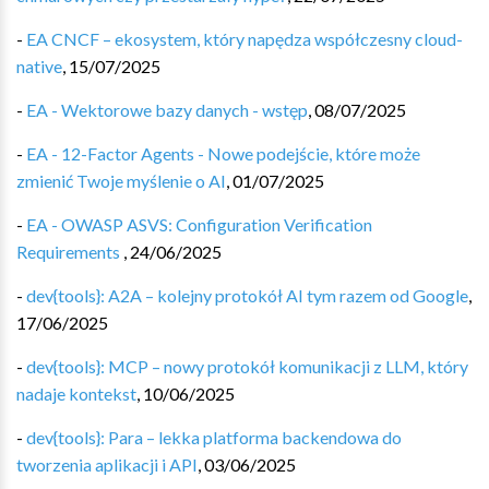
-
EA CNCF – ekosystem, który napędza współczesny cloud-
native
,
15/07/2025
-
EA - Wektorowe bazy danych - wstęp
,
08/07/2025
-
EA - 12-Factor Agents - Nowe podejście, które może
zmienić Twoje myślenie o AI
,
01/07/2025
-
EA - OWASP ASVS: Configuration Verification
Requirements
,
24/06/2025
-
dev{tools}: A2A – kolejny protokół AI tym razem od Google
,
17/06/2025
-
dev{tools}: MCP – nowy protokół komunikacji z LLM, który
nadaje kontekst
,
10/06/2025
-
dev{tools}: Para – lekka platforma backendowa do
tworzenia aplikacji i API
,
03/06/2025