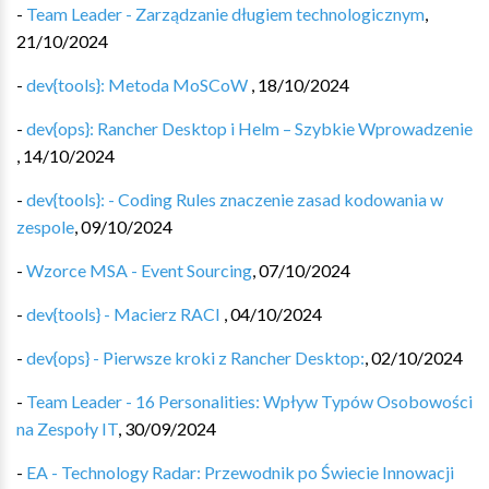
-
Team Leader - Zarządzanie długiem technologicznym
,
21/10/2024
-
dev{tools}: Metoda MoSCoW
,
18/10/2024
-
dev{ops}: Rancher Desktop i Helm – Szybkie Wprowadzenie
,
14/10/2024
-
dev{tools}: - Coding Rules znaczenie zasad kodowania w
zespole
,
09/10/2024
-
Wzorce MSA - Event Sourcing
,
07/10/2024
-
dev{tools} - Macierz RACI
,
04/10/2024
-
dev{ops} - Pierwsze kroki z Rancher Desktop:
,
02/10/2024
-
Team Leader - 16 Personalities: Wpływ Typów Osobowości
na Zespoły IT
,
30/09/2024
-
EA - Technology Radar: Przewodnik po Świecie Innowacji