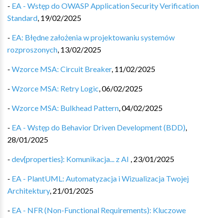
-
EA - Wstęp do OWASP Application Security Verification
Standard
,
19/02/2025
-
EA: Błędne założenia w projektowaniu systemów
rozproszonych
,
13/02/2025
-
Wzorce MSA: Circuit Breaker
,
11/02/2025
-
Wzorce MSA: Retry Logic
,
06/02/2025
-
Wzorce MSA: Bulkhead Pattern
,
04/02/2025
-
EA - Wstęp do Behavior Driven Development (BDD)
,
28/01/2025
-
dev{properties}: Komunikacja... z AI
,
23/01/2025
-
EA - PlantUML: Automatyzacja i Wizualizacja Twojej
Architektury
,
21/01/2025
-
EA - NFR (Non-Functional Requirements): Kluczowe