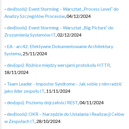
-
dev{tools}: Event Storming – Warsztat „Process Level” do
Analizy Szczegółów Procesów
,
04/12/2024
-
dev{tools}: Event Storming – Warsztat „Big Picture” do
Zrozumienia Systemów IT
,
02/12/2024
-
EA - arc42: Efektywne Dokumentowanie Architektury
Systemu
,
25/11/2024
-
dev{ops}: Różnice między wersjami protokołu HTTP
,
18/11/2024
-
Team Leader - Impostor Syndrome – Jak sobie z nim radzić
jako lider zespołu IT
,
11/11/2024
-
dev{ops}: Poziomy dojrzałości REST
,
04/11/2024
-
dev{tools}: OKR – Narzędzie do Ustalania i Realizacji Celów
w Zespołach IT
,
28/10/2024