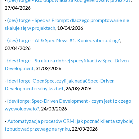
27/04/2026
-
{dev} forge – Spec vs Prompt: dlaczego promptowanie nie
skaluje się w projektach
,
10/04/2026
-
{dev} forge – AI & Spec News #1: Koniec vibe coding?
,
02/04/2026
-
{dev} forge – Struktura dobrej specyfikacji w Spec-Driven
Development
,
31/03/2026
-
{dev} forge: OpenSpec, czyli jak nadać Spec-Driven
Development realny kształt
,
26/03/2026
-
{dev}forge: Spec-Driven Development - czym jest i z czego
wyewoluowało?
,
24/03/2026
-
Automatyzacja procesów CRM: jak poznać klienta szybciej
i zbudować przewagę na rynku
,
22/03/2026