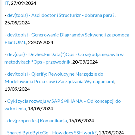
IT
,
27/09/2024
-
dev{tools} - Asciidoctor i Structurizr - dobrana para?
,
25/09/2024
-
dev{tools} - Generowanie Diagramów Sekwencji za pomocą
PlantUML
,
23/09/2024
-
dev{ops} - DevSecFinData(*)Ops - Co się odjaniepawla w
metodykach *Ops - przewodnik
,
20/09/2024
-
dev{tools} - Qlerify: Rewolucyjne Narzędzie do
Modelowania Procesów i Zarządzania Wymaganiami
,
19/09/2024
-
Cykl życia rozwoju w SAP S/4HANA – Od koncepcji do
wdrożenia
,
18/09/2024
-
dev{properties} Komunikacja
,
16/09/2024
-
Shared ByteByteGo - How does SSH work?
,
13/09/2024