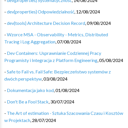
-
dev{properties} Systematyczność
,
14/08/2024
-
dev{properties} Odpowiedzialność
,
12/08/2024
-
dev{tools} Architecture Decision Record
,
09/08/2024
-
Wzorce MSA - Observability - Metrics, Distributed
Tracing i Log Aggregation
,
07/08/2024
-
Dev Containers: Usprawnianie Codziennej Pracy
Programisty i Integracja z Platform Engineering
,
05/08/2024
-
Safe to Fail vs. Fail Safe: Bezpieczeństwo systemów z
dwóch perspektyw
,
03/08/2024
-
Dokumentacja jako kod
,
01/08/2024
-
Don't Be a Fool Stack
,
30/07/2024
-
The Art of estimation - Sztuka Szacowania Czasu i Kosztów
w Projektach
,
28/07/2024