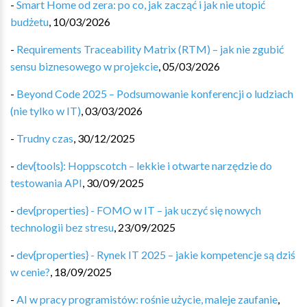
-
Smart Home od zera: po co, jak zacząć i jak nie utopić
budżetu
,
10/03/2026
-
Requirements Traceability Matrix (RTM) – jak nie zgubić
sensu biznesowego w projekcie
,
05/03/2026
-
Beyond Code 2025 – Podsumowanie konferencji o ludziach
(nie tylko w IT)
,
03/03/2026
-
Trudny czas
,
30/12/2025
-
dev{tools}: Hoppscotch – lekkie i otwarte narzędzie do
testowania API
,
30/09/2025
-
dev{properties} - FOMO w IT – jak uczyć się nowych
technologii bez stresu
,
23/09/2025
-
dev{properties} - Rynek IT 2025 – jakie kompetencje są dziś
w cenie?
,
18/09/2025
-
AI w pracy programistów: rośnie użycie, maleje zaufanie
,