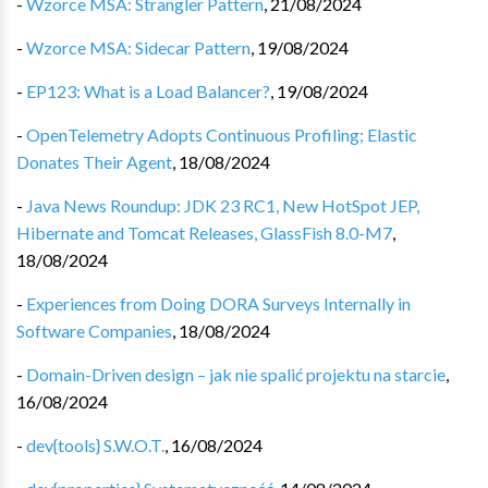
-
Wzorce MSA: Strangler Pattern
,
21/08/2024
-
Wzorce MSA: Sidecar Pattern
,
19/08/2024
-
EP123: What is a Load Balancer?
,
19/08/2024
-
OpenTelemetry Adopts Continuous Profiling; Elastic
Donates Their Agent
,
18/08/2024
-
Java News Roundup: JDK 23 RC1, New HotSpot JEP,
Hibernate and Tomcat Releases, GlassFish 8.0-M7
,
18/08/2024
-
Experiences from Doing DORA Surveys Internally in
Software Companies
,
18/08/2024
-
Domain-Driven design – jak nie spalić projektu na starcie
,
16/08/2024
-
dev{tools} S.W.O.T.
,
16/08/2024