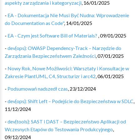
aspekty zarządzania i kategoryzacji
,
16/01/2025
-
EA - Dokumentacja Nie Musi Być Nudna: Wprowadzenie
do Documentation as Code"
,
14/01/2025
-
EA - Czym jest Software Bill of Materials?
,
09/01/2025
-
dev{ops}: OWASP Dependency-Track – Narzędzie do
Zarządzania Bezpieczeństwem Zależności
,
07/01/2025
-
Nowy Rok, Nowe Możliwości: Warsztaty i Konsultacje w
Zakresie PlantUML, C4, Structurizr i arc42
,
06/01/2025
-
Podsumowań nadszedł czas
,
23/12/2024
-
dev{ops}: Shift Left – Podejście do Bezpieczeństwa w SDLC
,
11/12/2024
-
dev{tools}: SAST i DAST – Bezpieczeństwo Aplikacji od
Wczesnych Etapów do Testowania Produkcyjnego
,
09/12/2024