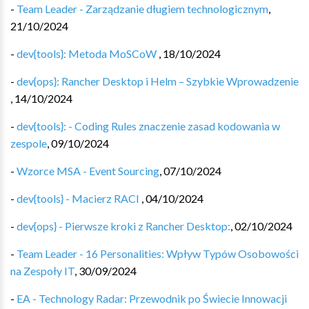
-
Team Leader - Zarządzanie długiem technologicznym
,
21/10/2024
-
dev{tools}: Metoda MoSCoW
,
18/10/2024
-
dev{ops}: Rancher Desktop i Helm – Szybkie Wprowadzenie
,
14/10/2024
-
dev{tools}: - Coding Rules znaczenie zasad kodowania w
zespole
,
09/10/2024
-
Wzorce MSA - Event Sourcing
,
07/10/2024
-
dev{tools} - Macierz RACI
,
04/10/2024
-
dev{ops} - Pierwsze kroki z Rancher Desktop:
,
02/10/2024
-
Team Leader - 16 Personalities: Wpływ Typów Osobowości
na Zespoły IT
,
30/09/2024
-
EA - Technology Radar: Przewodnik po Świecie Innowacji