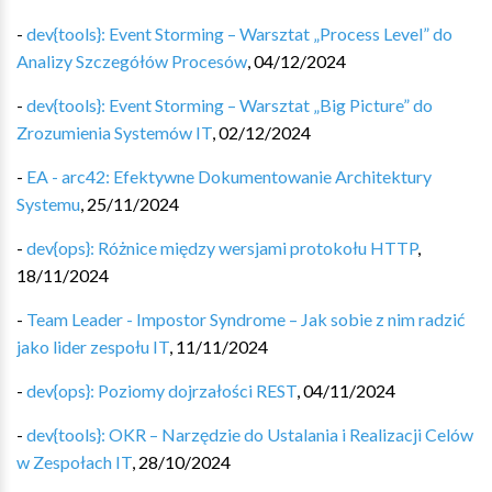
-
dev{tools}: Event Storming – Warsztat „Process Level” do
Analizy Szczegółów Procesów
,
04/12/2024
-
dev{tools}: Event Storming – Warsztat „Big Picture” do
Zrozumienia Systemów IT
,
02/12/2024
-
EA - arc42: Efektywne Dokumentowanie Architektury
Systemu
,
25/11/2024
-
dev{ops}: Różnice między wersjami protokołu HTTP
,
18/11/2024
-
Team Leader - Impostor Syndrome – Jak sobie z nim radzić
jako lider zespołu IT
,
11/11/2024
-
dev{ops}: Poziomy dojrzałości REST
,
04/11/2024
-
dev{tools}: OKR – Narzędzie do Ustalania i Realizacji Celów
w Zespołach IT
,
28/10/2024