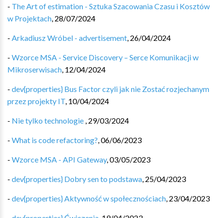
-
The Art of estimation - Sztuka Szacowania Czasu i Kosztów
w Projektach
,
28/07/2024
-
Arkadiusz Wróbel - advertisement
,
26/04/2024
-
Wzorce MSA - Service Discovery – Serce Komunikacji w
Mikroserwisach
,
12/04/2024
-
dev{properties} Bus Factor czyli jak nie Zostać rozjechanym
przez projekty IT
,
10/04/2024
-
Nie tylko technologie
,
29/03/2024
-
What is code refactoring?
,
06/06/2023
-
Wzorce MSA - API Gateway
,
03/05/2023
-
dev{properties} Dobry sen to podstawa
,
25/04/2023
-
dev{properties} Aktywność w społecznościach
,
23/04/2023
-
dev{properties} Ćwiczenia
,
19/04/2023