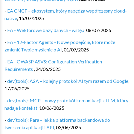
-
EA CNCF – ekosystem, który napędza współczesny cloud-
native
,
15/07/2025
-
EA - Wektorowe bazy danych - wstęp
,
08/07/2025
-
EA - 12-Factor Agents - Nowe podejście, które może
zmienić Twoje myślenie o AI
,
01/07/2025
-
EA - OWASP ASVS: Configuration Verification
Requirements
,
24/06/2025
-
dev{tools}: A2A – kolejny protokół AI tym razem od Google
,
17/06/2025
-
dev{tools}: MCP – nowy protokół komunikacji z LLM, który
nadaje kontekst
,
10/06/2025
-
dev{tools}: Para – lekka platforma backendowa do
tworzenia aplikacji i API
,
03/06/2025