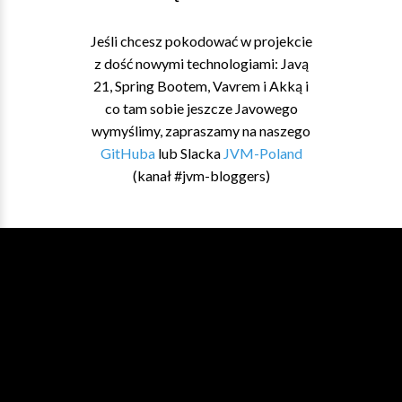
Jeśli chcesz pokodować w projekcie
z dość nowymi technologiami: Javą
21, Spring Bootem, Vavrem i Akką i
co tam sobie jeszcze Javowego
wymyślimy, zapraszamy na naszego
GitHuba
lub Slacka
JVM-Poland
(kanał #jvm-bloggers)
JVM BL
O
GGERS