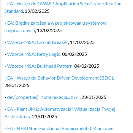
-
EA - Wstęp do OWASP Application Security Verification
Standard
,
19/02/2025
-
EA: Błędne założenia w projektowaniu systemów
rozproszonych
,
13/02/2025
-
Wzorce MSA: Circuit Breaker
,
11/02/2025
-
Wzorce MSA: Retry Logic
,
06/02/2025
-
Wzorce MSA: Bulkhead Pattern
,
04/02/2025
-
EA - Wstęp do Behavior Driven Development (BDD)
,
28/01/2025
-
dev{properties}: Komunikacja... z AI
,
23/01/2025
-
EA - PlantUML: Automatyzacja i Wizualizacja Twojej
Architektury
,
21/01/2025
-
EA - NFR (Non-Functional Requirements): Kluczowe