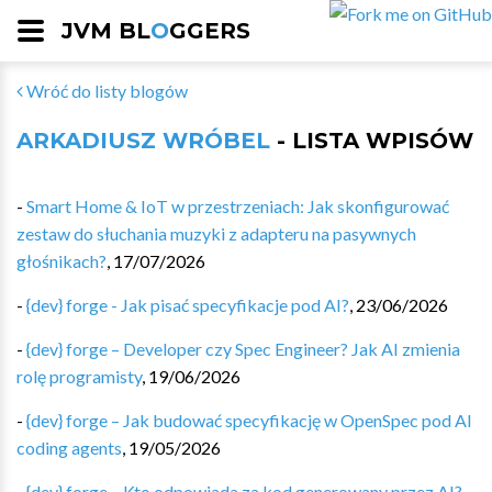
JVM BL
O
GGERS
Wróć do listy blogów
ARKADIUSZ WRÓBEL
- LISTA WPISÓW
-
Smart Home & IoT w przestrzeniach: Jak skonfigurować
zestaw do słuchania muzyki z adapteru na pasywnych
głośnikach?
,
17/07/2026
-
{dev} forge - Jak pisać specyfikacje pod AI?
,
23/06/2026
-
{dev} forge – Developer czy Spec Engineer? Jak AI zmienia
rolę programisty
,
19/06/2026
-
{dev} forge – Jak budować specyfikację w OpenSpec pod AI
coding agents
,
19/05/2026
-
{dev} forge – Kto odpowiada za kod generowany przez AI?
,