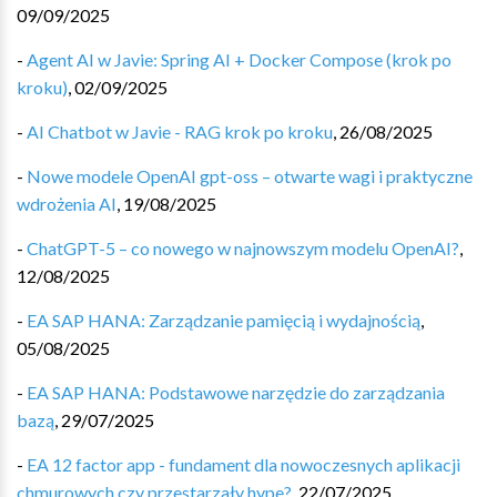
09/09/2025
-
Agent AI w Javie: Spring AI + Docker Compose (krok po
kroku)
,
02/09/2025
-
AI Chatbot w Javie - RAG krok po kroku
,
26/08/2025
-
Nowe modele OpenAI gpt-oss – otwarte wagi i praktyczne
wdrożenia AI
,
19/08/2025
-
ChatGPT-5 – co nowego w najnowszym modelu OpenAI?
,
12/08/2025
-
EA SAP HANA: Zarządzanie pamięcią i wydajnością
,
05/08/2025
-
EA SAP HANA: Podstawowe narzędzie do zarządzania
bazą
,
29/07/2025
-
EA 12 factor app - fundament dla nowoczesnych aplikacji
chmurowych czy przestarzały hype?
,
22/07/2025