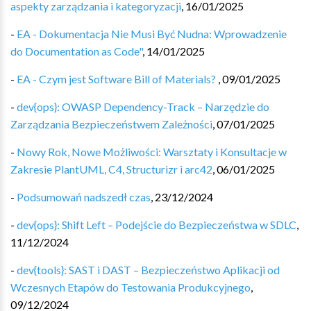
aspekty zarządzania i kategoryzacji
,
16/01/2025
-
EA - Dokumentacja Nie Musi Być Nudna: Wprowadzenie
do Documentation as Code"
,
14/01/2025
-
EA - Czym jest Software Bill of Materials?
,
09/01/2025
-
dev{ops}: OWASP Dependency-Track – Narzędzie do
Zarządzania Bezpieczeństwem Zależności
,
07/01/2025
-
Nowy Rok, Nowe Możliwości: Warsztaty i Konsultacje w
Zakresie PlantUML, C4, Structurizr i arc42
,
06/01/2025
-
Podsumowań nadszedł czas
,
23/12/2024
-
dev{ops}: Shift Left – Podejście do Bezpieczeństwa w SDLC
,
11/12/2024
-
dev{tools}: SAST i DAST – Bezpieczeństwo Aplikacji od
Wczesnych Etapów do Testowania Produkcyjnego
,
09/12/2024