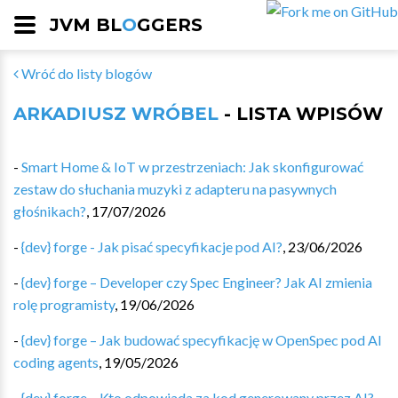
JVM BL
O
GGERS
Wróć do listy blogów
ARKADIUSZ WRÓBEL
- LISTA WPISÓW
-
Smart Home & IoT w przestrzeniach: Jak skonfigurować
zestaw do słuchania muzyki z adapteru na pasywnych
głośnikach?
,
17/07/2026
-
{dev} forge - Jak pisać specyfikacje pod AI?
,
23/06/2026
-
{dev} forge – Developer czy Spec Engineer? Jak AI zmienia
rolę programisty
,
19/06/2026
-
{dev} forge – Jak budować specyfikację w OpenSpec pod AI
coding agents
,
19/05/2026
-
{dev} forge – Kto odpowiada za kod generowany przez AI?
,