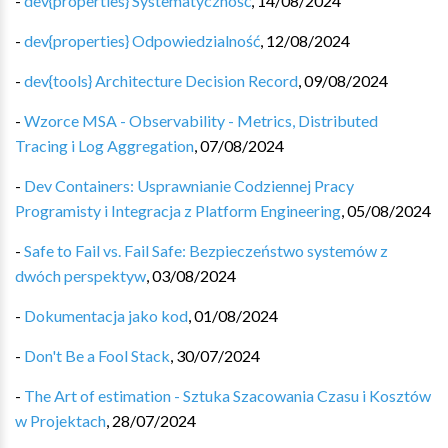
-
dev{properties} Systematyczność
,
14/08/2024
-
dev{properties} Odpowiedzialność
,
12/08/2024
-
dev{tools} Architecture Decision Record
,
09/08/2024
-
Wzorce MSA - Observability - Metrics, Distributed
Tracing i Log Aggregation
,
07/08/2024
-
Dev Containers: Usprawnianie Codziennej Pracy
Programisty i Integracja z Platform Engineering
,
05/08/2024
-
Safe to Fail vs. Fail Safe: Bezpieczeństwo systemów z
dwóch perspektyw
,
03/08/2024
-
Dokumentacja jako kod
,
01/08/2024
-
Don't Be a Fool Stack
,
30/07/2024
-
The Art of estimation - Sztuka Szacowania Czasu i Kosztów
w Projektach
,
28/07/2024