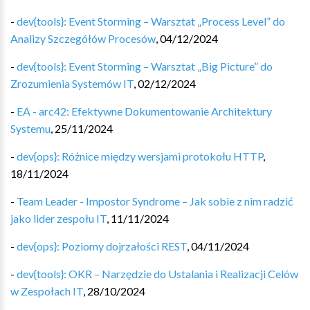
-
dev{tools}: Event Storming – Warsztat „Process Level” do
Analizy Szczegółów Procesów
,
04/12/2024
-
dev{tools}: Event Storming – Warsztat „Big Picture” do
Zrozumienia Systemów IT
,
02/12/2024
-
EA - arc42: Efektywne Dokumentowanie Architektury
Systemu
,
25/11/2024
-
dev{ops}: Różnice między wersjami protokołu HTTP
,
18/11/2024
-
Team Leader - Impostor Syndrome – Jak sobie z nim radzić
jako lider zespołu IT
,
11/11/2024
-
dev{ops}: Poziomy dojrzałości REST
,
04/11/2024
-
dev{tools}: OKR – Narzędzie do Ustalania i Realizacji Celów
w Zespołach IT
,
28/10/2024