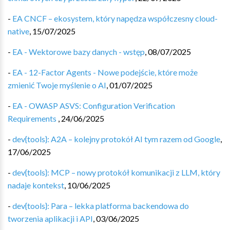
-
EA CNCF – ekosystem, który napędza współczesny cloud-
native
,
15/07/2025
-
EA - Wektorowe bazy danych - wstęp
,
08/07/2025
-
EA - 12-Factor Agents - Nowe podejście, które może
zmienić Twoje myślenie o AI
,
01/07/2025
-
EA - OWASP ASVS: Configuration Verification
Requirements
,
24/06/2025
-
dev{tools}: A2A – kolejny protokół AI tym razem od Google
,
17/06/2025
-
dev{tools}: MCP – nowy protokół komunikacji z LLM, który
nadaje kontekst
,
10/06/2025
-
dev{tools}: Para – lekka platforma backendowa do
tworzenia aplikacji i API
,
03/06/2025