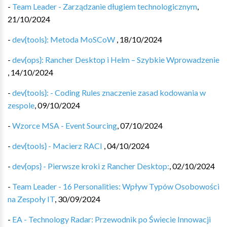
-
Team Leader - Zarządzanie długiem technologicznym
,
21/10/2024
-
dev{tools}: Metoda MoSCoW
,
18/10/2024
-
dev{ops}: Rancher Desktop i Helm – Szybkie Wprowadzenie
,
14/10/2024
-
dev{tools}: - Coding Rules znaczenie zasad kodowania w
zespole
,
09/10/2024
-
Wzorce MSA - Event Sourcing
,
07/10/2024
-
dev{tools} - Macierz RACI
,
04/10/2024
-
dev{ops} - Pierwsze kroki z Rancher Desktop:
,
02/10/2024
-
Team Leader - 16 Personalities: Wpływ Typów Osobowości
na Zespoły IT
,
30/09/2024
-
EA - Technology Radar: Przewodnik po Świecie Innowacji