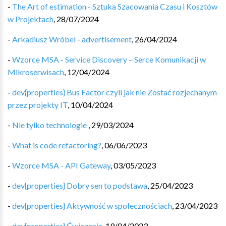
-
The Art of estimation - Sztuka Szacowania Czasu i Kosztów
w Projektach
,
28/07/2024
-
Arkadiusz Wróbel - advertisement
,
26/04/2024
-
Wzorce MSA - Service Discovery – Serce Komunikacji w
Mikroserwisach
,
12/04/2024
-
dev{properties} Bus Factor czyli jak nie Zostać rozjechanym
przez projekty IT
,
10/04/2024
-
Nie tylko technologie
,
29/03/2024
-
What is code refactoring?
,
06/06/2023
-
Wzorce MSA - API Gateway
,
03/05/2023
-
dev{properties} Dobry sen to podstawa
,
25/04/2023
-
dev{properties} Aktywność w społecznościach
,
23/04/2023
-
dev{properties} Ćwiczenia
,
19/04/2023