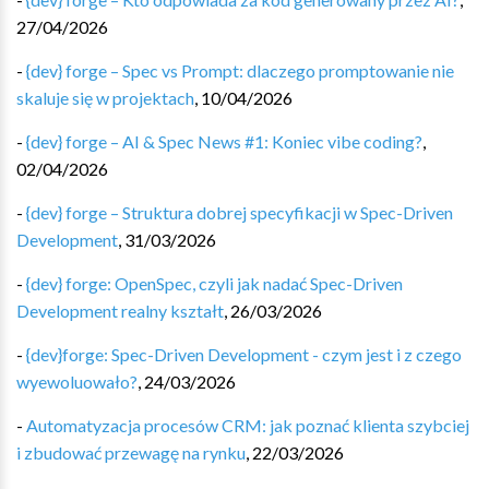
27/04/2026
-
{dev} forge – Spec vs Prompt: dlaczego promptowanie nie
skaluje się w projektach
,
10/04/2026
-
{dev} forge – AI & Spec News #1: Koniec vibe coding?
,
02/04/2026
-
{dev} forge – Struktura dobrej specyfikacji w Spec-Driven
Development
,
31/03/2026
-
{dev} forge: OpenSpec, czyli jak nadać Spec-Driven
Development realny kształt
,
26/03/2026
-
{dev}forge: Spec-Driven Development - czym jest i z czego
wyewoluowało?
,
24/03/2026
-
Automatyzacja procesów CRM: jak poznać klienta szybciej
i zbudować przewagę na rynku
,
22/03/2026