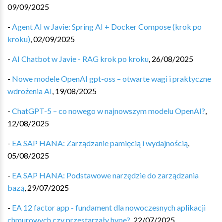
09/09/2025
-
Agent AI w Javie: Spring AI + Docker Compose (krok po
kroku)
,
02/09/2025
-
AI Chatbot w Javie - RAG krok po kroku
,
26/08/2025
-
Nowe modele OpenAI gpt-oss – otwarte wagi i praktyczne
wdrożenia AI
,
19/08/2025
-
ChatGPT-5 – co nowego w najnowszym modelu OpenAI?
,
12/08/2025
-
EA SAP HANA: Zarządzanie pamięcią i wydajnością
,
05/08/2025
-
EA SAP HANA: Podstawowe narzędzie do zarządzania
bazą
,
29/07/2025
-
EA 12 factor app - fundament dla nowoczesnych aplikacji
chmurowych czy przestarzały hype?
,
22/07/2025