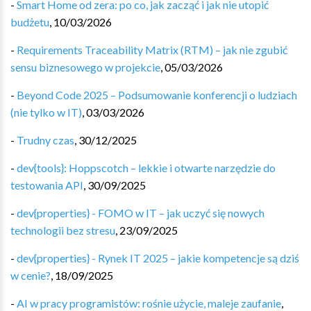
-
Smart Home od zera: po co, jak zacząć i jak nie utopić
budżetu
,
10/03/2026
-
Requirements Traceability Matrix (RTM) – jak nie zgubić
sensu biznesowego w projekcie
,
05/03/2026
-
Beyond Code 2025 – Podsumowanie konferencji o ludziach
(nie tylko w IT)
,
03/03/2026
-
Trudny czas
,
30/12/2025
-
dev{tools}: Hoppscotch – lekkie i otwarte narzędzie do
testowania API
,
30/09/2025
-
dev{properties} - FOMO w IT – jak uczyć się nowych
technologii bez stresu
,
23/09/2025
-
dev{properties} - Rynek IT 2025 – jakie kompetencje są dziś
w cenie?
,
18/09/2025
-
AI w pracy programistów: rośnie użycie, maleje zaufanie
,