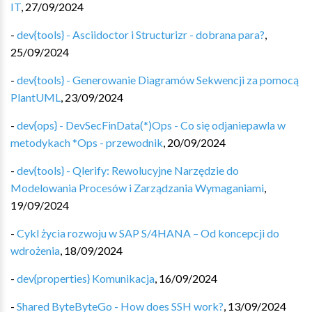
IT
,
27/09/2024
-
dev{tools} - Asciidoctor i Structurizr - dobrana para?
,
25/09/2024
-
dev{tools} - Generowanie Diagramów Sekwencji za pomocą
PlantUML
,
23/09/2024
-
dev{ops} - DevSecFinData(*)Ops - Co się odjaniepawla w
metodykach *Ops - przewodnik
,
20/09/2024
-
dev{tools} - Qlerify: Rewolucyjne Narzędzie do
Modelowania Procesów i Zarządzania Wymaganiami
,
19/09/2024
-
Cykl życia rozwoju w SAP S/4HANA – Od koncepcji do
wdrożenia
,
18/09/2024
-
dev{properties} Komunikacja
,
16/09/2024
-
Shared ByteByteGo - How does SSH work?
,
13/09/2024