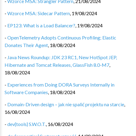
-
Wzorce MSA: Strangler Pattern
,
21/08/2024
-
Wzorce MSA: Sidecar Pattern
,
19/08/2024
-
EP123: What is a Load Balancer?
,
19/08/2024
-
OpenTelemetry Adopts Continuous Profiling; Elastic
Donates Their Agent
,
18/08/2024
-
Java News Roundup: JDK 23 RC1, New HotSpot JEP,
Hibernate and Tomcat Releases, GlassFish 8.0-M7
,
18/08/2024
-
Experiences from Doing DORA Surveys Internally in
Software Companies
,
18/08/2024
-
Domain-Driven design – jak nie spalić projektu na starcie
,
16/08/2024
-
dev{tools} S.W.O.T.
,
16/08/2024