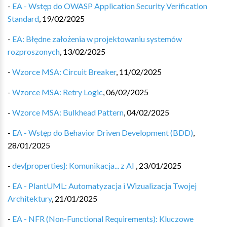
-
EA - Wstęp do OWASP Application Security Verification
Standard
,
19/02/2025
-
EA: Błędne założenia w projektowaniu systemów
rozproszonych
,
13/02/2025
-
Wzorce MSA: Circuit Breaker
,
11/02/2025
-
Wzorce MSA: Retry Logic
,
06/02/2025
-
Wzorce MSA: Bulkhead Pattern
,
04/02/2025
-
EA - Wstęp do Behavior Driven Development (BDD)
,
28/01/2025
-
dev{properties}: Komunikacja... z AI
,
23/01/2025
-
EA - PlantUML: Automatyzacja i Wizualizacja Twojej
Architektury
,
21/01/2025
-
EA - NFR (Non-Functional Requirements): Kluczowe