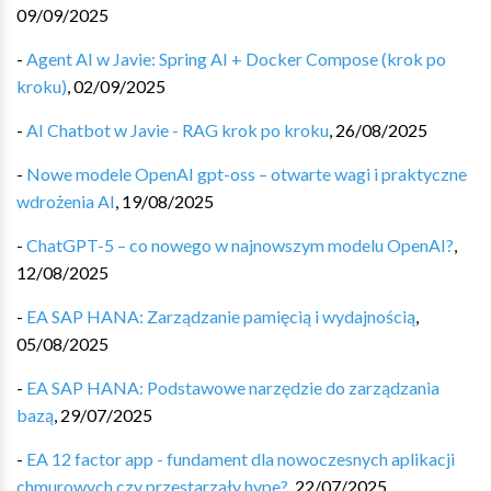
09/09/2025
-
Agent AI w Javie: Spring AI + Docker Compose (krok po
kroku)
,
02/09/2025
-
AI Chatbot w Javie - RAG krok po kroku
,
26/08/2025
-
Nowe modele OpenAI gpt-oss – otwarte wagi i praktyczne
wdrożenia AI
,
19/08/2025
-
ChatGPT-5 – co nowego w najnowszym modelu OpenAI?
,
12/08/2025
-
EA SAP HANA: Zarządzanie pamięcią i wydajnością
,
05/08/2025
-
EA SAP HANA: Podstawowe narzędzie do zarządzania
bazą
,
29/07/2025
-
EA 12 factor app - fundament dla nowoczesnych aplikacji
chmurowych czy przestarzały hype?
,
22/07/2025