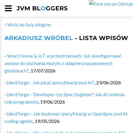
JVM BL
O
GGERS
Wróć do listy blogów
ARKADIUSZ WRÓBEL
- LISTA WPISÓW
-
Smart Home & IoT w przestrzeniach: Jak skonfigurować
zestaw do słuchania muzyki z adapteru na pasywnych
głośnikach?
,
17/07/2026
-
{dev} forge - Jak pisać specyfikacje pod AI?
,
23/06/2026
-
{dev} forge – Developer czy Spec Engineer? Jak AI zmienia
rolę programisty
,
19/06/2026
-
{dev} forge – Jak budować specyfikację w OpenSpec pod AI
coding agents
,
19/05/2026
-
{dev} forge – Kto odpowiada za kod generowany przez AI?
,