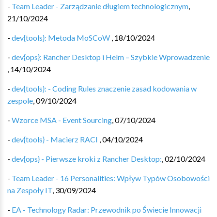
-
Team Leader - Zarządzanie długiem technologicznym
,
21/10/2024
-
dev{tools}: Metoda MoSCoW
,
18/10/2024
-
dev{ops}: Rancher Desktop i Helm – Szybkie Wprowadzenie
,
14/10/2024
-
dev{tools}: - Coding Rules znaczenie zasad kodowania w
zespole
,
09/10/2024
-
Wzorce MSA - Event Sourcing
,
07/10/2024
-
dev{tools} - Macierz RACI
,
04/10/2024
-
dev{ops} - Pierwsze kroki z Rancher Desktop:
,
02/10/2024
-
Team Leader - 16 Personalities: Wpływ Typów Osobowości
na Zespoły IT
,
30/09/2024
-
EA - Technology Radar: Przewodnik po Świecie Innowacji