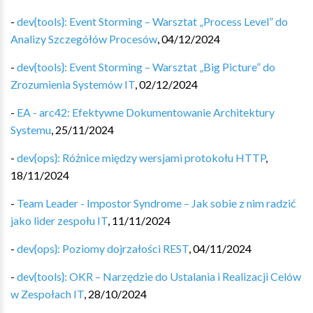
-
dev{tools}: Event Storming – Warsztat „Process Level” do
Analizy Szczegółów Procesów
,
04/12/2024
-
dev{tools}: Event Storming – Warsztat „Big Picture” do
Zrozumienia Systemów IT
,
02/12/2024
-
EA - arc42: Efektywne Dokumentowanie Architektury
Systemu
,
25/11/2024
-
dev{ops}: Różnice między wersjami protokołu HTTP
,
18/11/2024
-
Team Leader - Impostor Syndrome – Jak sobie z nim radzić
jako lider zespołu IT
,
11/11/2024
-
dev{ops}: Poziomy dojrzałości REST
,
04/11/2024
-
dev{tools}: OKR – Narzędzie do Ustalania i Realizacji Celów
w Zespołach IT
,
28/10/2024