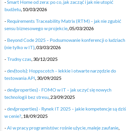
-
Smart Home od zera: po co, jak zacząć i jak nie utopić
budżetu
,
10/03/2026
-
Requirements Traceability Matrix (RTM) – jak nie zgubić
sensu biznesowego w projekcie
,
05/03/2026
-
Beyond Code 2025 – Podsumowanie konferencji o ludziach
(nie tylko w IT)
,
03/03/2026
-
Trudny czas
,
30/12/2025
-
dev{tools}: Hoppscotch – lekkie i otwarte narzędzie do
testowania API
,
30/09/2025
-
dev{properties} - FOMO w IT – jak uczyć się nowych
technologii bez stresu
,
23/09/2025
-
dev{properties} - Rynek IT 2025 – jakie kompetencje są dziś
w cenie?
,
18/09/2025
-
AI w pracy programistów: rośnie użycie, maleje zaufanie
,