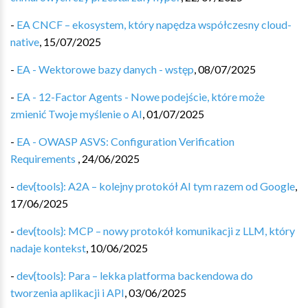
-
EA CNCF – ekosystem, który napędza współczesny cloud-
native
,
15/07/2025
-
EA - Wektorowe bazy danych - wstęp
,
08/07/2025
-
EA - 12-Factor Agents - Nowe podejście, które może
zmienić Twoje myślenie o AI
,
01/07/2025
-
EA - OWASP ASVS: Configuration Verification
Requirements
,
24/06/2025
-
dev{tools}: A2A – kolejny protokół AI tym razem od Google
,
17/06/2025
-
dev{tools}: MCP – nowy protokół komunikacji z LLM, który
nadaje kontekst
,
10/06/2025
-
dev{tools}: Para – lekka platforma backendowa do
tworzenia aplikacji i API
,
03/06/2025