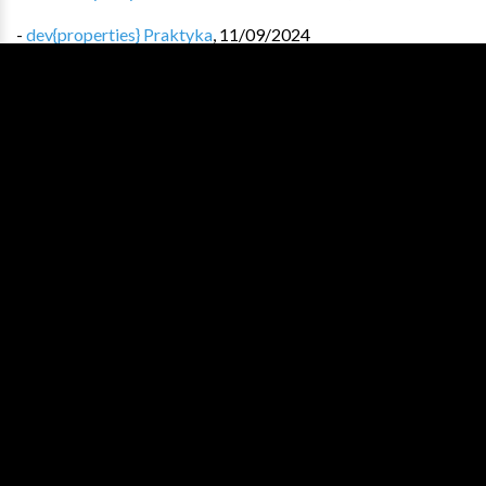
-
dev{properties} Praktyka
,
11/09/2024
-
dev{tools} Tworzenie Diagramu Gantta w PlantUML
,
09/09/2024
ARCHIWUM
Wydanie #548 - 07/08/2026
Wydanie #547 - 31/07/2026
Wydanie #546 - 24/07/2026
Wydanie #545 - 17/07/2026
Wydanie #544 - 10/07/2026
Zobacz pełne archiwum
ZNALAZŁEŚ COŚ INTERESUJĄCEGO?