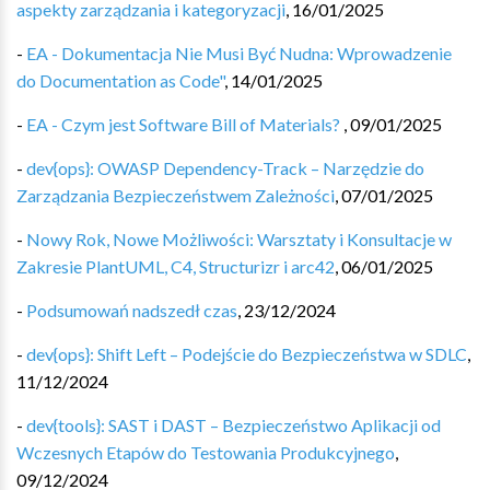
aspekty zarządzania i kategoryzacji
,
16/01/2025
-
EA - Dokumentacja Nie Musi Być Nudna: Wprowadzenie
do Documentation as Code"
,
14/01/2025
-
EA - Czym jest Software Bill of Materials?
,
09/01/2025
-
dev{ops}: OWASP Dependency-Track – Narzędzie do
Zarządzania Bezpieczeństwem Zależności
,
07/01/2025
-
Nowy Rok, Nowe Możliwości: Warsztaty i Konsultacje w
Zakresie PlantUML, C4, Structurizr i arc42
,
06/01/2025
-
Podsumowań nadszedł czas
,
23/12/2024
-
dev{ops}: Shift Left – Podejście do Bezpieczeństwa w SDLC
,
11/12/2024
-
dev{tools}: SAST i DAST – Bezpieczeństwo Aplikacji od
Wczesnych Etapów do Testowania Produkcyjnego
,
09/12/2024