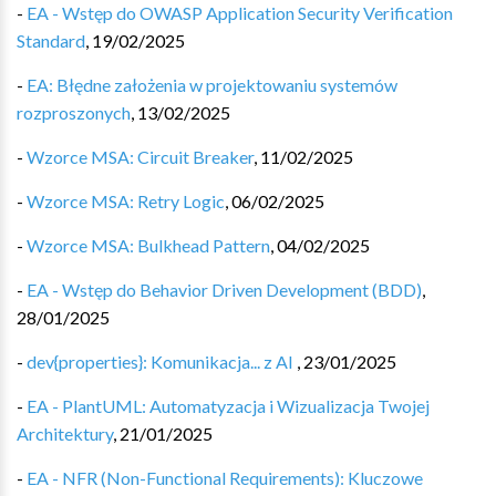
-
EA - Wstęp do OWASP Application Security Verification
Standard
,
19/02/2025
-
EA: Błędne założenia w projektowaniu systemów
rozproszonych
,
13/02/2025
-
Wzorce MSA: Circuit Breaker
,
11/02/2025
-
Wzorce MSA: Retry Logic
,
06/02/2025
-
Wzorce MSA: Bulkhead Pattern
,
04/02/2025
-
EA - Wstęp do Behavior Driven Development (BDD)
,
28/01/2025
-
dev{properties}: Komunikacja... z AI
,
23/01/2025
-
EA - PlantUML: Automatyzacja i Wizualizacja Twojej
Architektury
,
21/01/2025
-
EA - NFR (Non-Functional Requirements): Kluczowe