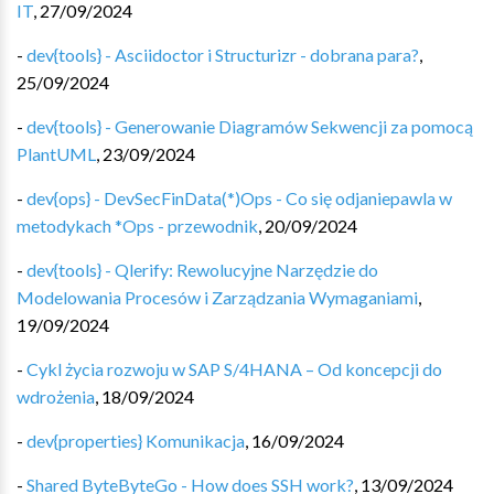
IT
,
27/09/2024
-
dev{tools} - Asciidoctor i Structurizr - dobrana para?
,
25/09/2024
-
dev{tools} - Generowanie Diagramów Sekwencji za pomocą
PlantUML
,
23/09/2024
-
dev{ops} - DevSecFinData(*)Ops - Co się odjaniepawla w
metodykach *Ops - przewodnik
,
20/09/2024
-
dev{tools} - Qlerify: Rewolucyjne Narzędzie do
Modelowania Procesów i Zarządzania Wymaganiami
,
19/09/2024
-
Cykl życia rozwoju w SAP S/4HANA – Od koncepcji do
wdrożenia
,
18/09/2024
-
dev{properties} Komunikacja
,
16/09/2024
-
Shared ByteByteGo - How does SSH work?
,
13/09/2024