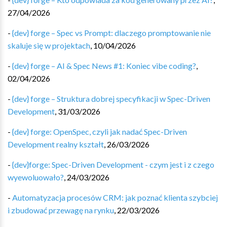
27/04/2026
-
{dev} forge – Spec vs Prompt: dlaczego promptowanie nie
skaluje się w projektach
,
10/04/2026
-
{dev} forge – AI & Spec News #1: Koniec vibe coding?
,
02/04/2026
-
{dev} forge – Struktura dobrej specyfikacji w Spec-Driven
Development
,
31/03/2026
-
{dev} forge: OpenSpec, czyli jak nadać Spec-Driven
Development realny kształt
,
26/03/2026
-
{dev}forge: Spec-Driven Development - czym jest i z czego
wyewoluowało?
,
24/03/2026
-
Automatyzacja procesów CRM: jak poznać klienta szybciej
i zbudować przewagę na rynku
,
22/03/2026