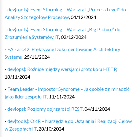
-
dev{tools}: Event Storming – Warsztat „Process Level” do
Analizy Szczegółów Procesów
,
04/12/2024
-
dev{tools}: Event Storming – Warsztat „Big Picture” do
Zrozumienia Systemów IT
,
02/12/2024
-
EA - arc42: Efektywne Dokumentowanie Architektury
Systemu
,
25/11/2024
-
dev{ops}: Różnice między wersjami protokołu HTTP
,
18/11/2024
-
Team Leader - Impostor Syndrome – Jak sobie z nim radzić
jako lider zespołu IT
,
11/11/2024
-
dev{ops}: Poziomy dojrzałości REST
,
04/11/2024
-
dev{tools}: OKR – Narzędzie do Ustalania i Realizacji Celów
w Zespołach IT
,
28/10/2024