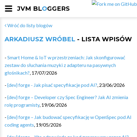
JVM BL
O
GGERS
Wróć do listy blogów
ARKADIUSZ WRÓBEL
- LISTA WPISÓW
-
Smart Home & IoT w przestrzeniach: Jak skonfigurować
zestaw do słuchania muzyki z adapteru na pasywnych
głośnikach?
,
17/07/2026
-
{dev} forge - Jak pisać specyfikacje pod AI?
,
23/06/2026
-
{dev} forge – Developer czy Spec Engineer? Jak AI zmienia
rolę programisty
,
19/06/2026
-
{dev} forge – Jak budować specyfikację w OpenSpec pod AI
coding agents
,
19/05/2026
-
{dev} forge – Kto odpowiada za kod generowany przez AI?
,