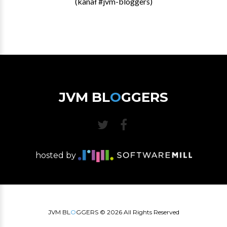
(kanał #jvm-bloggers)
JVM BL
O
GGERS
hosted by
JVM BL
O
GGERS ©
2026
All Rights Reserved