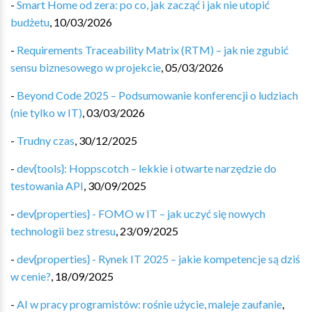
-
Smart Home od zera: po co, jak zacząć i jak nie utopić
budżetu
,
10/03/2026
-
Requirements Traceability Matrix (RTM) – jak nie zgubić
sensu biznesowego w projekcie
,
05/03/2026
-
Beyond Code 2025 – Podsumowanie konferencji o ludziach
(nie tylko w IT)
,
03/03/2026
-
Trudny czas
,
30/12/2025
-
dev{tools}: Hoppscotch – lekkie i otwarte narzędzie do
testowania API
,
30/09/2025
-
dev{properties} - FOMO w IT – jak uczyć się nowych
technologii bez stresu
,
23/09/2025
-
dev{properties} - Rynek IT 2025 – jakie kompetencje są dziś
w cenie?
,
18/09/2025
-
AI w pracy programistów: rośnie użycie, maleje zaufanie
,