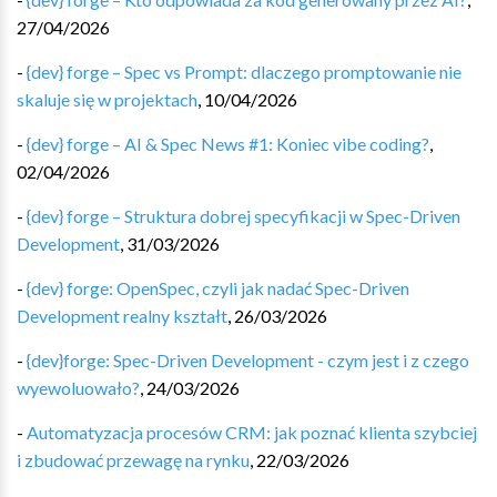
27/04/2026
-
{dev} forge – Spec vs Prompt: dlaczego promptowanie nie
skaluje się w projektach
,
10/04/2026
-
{dev} forge – AI & Spec News #1: Koniec vibe coding?
,
02/04/2026
-
{dev} forge – Struktura dobrej specyfikacji w Spec-Driven
Development
,
31/03/2026
-
{dev} forge: OpenSpec, czyli jak nadać Spec-Driven
Development realny kształt
,
26/03/2026
-
{dev}forge: Spec-Driven Development - czym jest i z czego
wyewoluowało?
,
24/03/2026
-
Automatyzacja procesów CRM: jak poznać klienta szybciej
i zbudować przewagę na rynku
,
22/03/2026