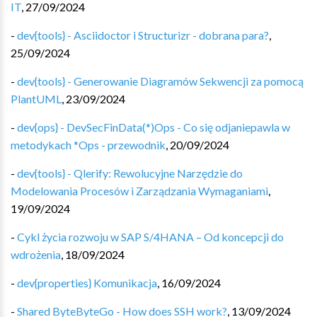
IT
,
27/09/2024
-
dev{tools} - Asciidoctor i Structurizr - dobrana para?
,
25/09/2024
-
dev{tools} - Generowanie Diagramów Sekwencji za pomocą
PlantUML
,
23/09/2024
-
dev{ops} - DevSecFinData(*)Ops - Co się odjaniepawla w
metodykach *Ops - przewodnik
,
20/09/2024
-
dev{tools} - Qlerify: Rewolucyjne Narzędzie do
Modelowania Procesów i Zarządzania Wymaganiami
,
19/09/2024
-
Cykl życia rozwoju w SAP S/4HANA – Od koncepcji do
wdrożenia
,
18/09/2024
-
dev{properties} Komunikacja
,
16/09/2024
-
Shared ByteByteGo - How does SSH work?
,
13/09/2024