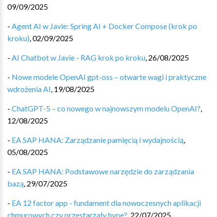
09/09/2025
-
Agent AI w Javie: Spring AI + Docker Compose (krok po
kroku)
,
02/09/2025
-
AI Chatbot w Javie - RAG krok po kroku
,
26/08/2025
-
Nowe modele OpenAI gpt-oss – otwarte wagi i praktyczne
wdrożenia AI
,
19/08/2025
-
ChatGPT-5 – co nowego w najnowszym modelu OpenAI?
,
12/08/2025
-
EA SAP HANA: Zarządzanie pamięcią i wydajnością
,
05/08/2025
-
EA SAP HANA: Podstawowe narzędzie do zarządzania
bazą
,
29/07/2025
-
EA 12 factor app - fundament dla nowoczesnych aplikacji
chmurowych czy przestarzały hype?
,
22/07/2025