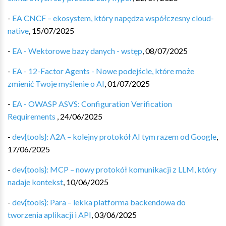
-
EA CNCF – ekosystem, który napędza współczesny cloud-
native
,
15/07/2025
-
EA - Wektorowe bazy danych - wstęp
,
08/07/2025
-
EA - 12-Factor Agents - Nowe podejście, które może
zmienić Twoje myślenie o AI
,
01/07/2025
-
EA - OWASP ASVS: Configuration Verification
Requirements
,
24/06/2025
-
dev{tools}: A2A – kolejny protokół AI tym razem od Google
,
17/06/2025
-
dev{tools}: MCP – nowy protokół komunikacji z LLM, który
nadaje kontekst
,
10/06/2025
-
dev{tools}: Para – lekka platforma backendowa do
tworzenia aplikacji i API
,
03/06/2025