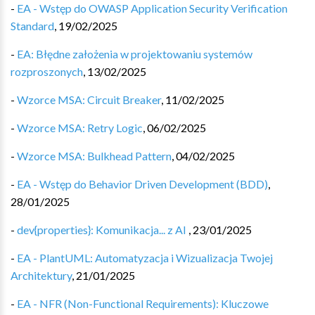
-
EA - Wstęp do OWASP Application Security Verification
Standard
,
19/02/2025
-
EA: Błędne założenia w projektowaniu systemów
rozproszonych
,
13/02/2025
-
Wzorce MSA: Circuit Breaker
,
11/02/2025
-
Wzorce MSA: Retry Logic
,
06/02/2025
-
Wzorce MSA: Bulkhead Pattern
,
04/02/2025
-
EA - Wstęp do Behavior Driven Development (BDD)
,
28/01/2025
-
dev{properties}: Komunikacja... z AI
,
23/01/2025
-
EA - PlantUML: Automatyzacja i Wizualizacja Twojej
Architektury
,
21/01/2025
-
EA - NFR (Non-Functional Requirements): Kluczowe