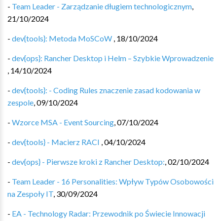
-
Team Leader - Zarządzanie długiem technologicznym
,
21/10/2024
-
dev{tools}: Metoda MoSCoW
,
18/10/2024
-
dev{ops}: Rancher Desktop i Helm – Szybkie Wprowadzenie
,
14/10/2024
-
dev{tools}: - Coding Rules znaczenie zasad kodowania w
zespole
,
09/10/2024
-
Wzorce MSA - Event Sourcing
,
07/10/2024
-
dev{tools} - Macierz RACI
,
04/10/2024
-
dev{ops} - Pierwsze kroki z Rancher Desktop:
,
02/10/2024
-
Team Leader - 16 Personalities: Wpływ Typów Osobowości
na Zespoły IT
,
30/09/2024
-
EA - Technology Radar: Przewodnik po Świecie Innowacji