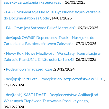
aspekty zarządzania i kategoryzacji
,
16/01/2025
-
EA - Dokumentacja Nie Musi Być Nudna: Wprowadzenie
do Documentation as Code"
,
14/01/2025
-
EA - Czym jest Software Bill of Materials?
,
09/01/2025
-
dev{ops}: OWASP Dependency-Track – Narzędzie do
Zarządzania Bezpieczeństwem Zależności
,
07/01/2025
-
Nowy Rok, Nowe Możliwości: Warsztaty i Konsultacje w
Zakresie PlantUML, C4, Structurizr i arc42
,
06/01/2025
-
Podsumowań nadszedł czas
,
23/12/2024
-
dev{ops}: Shift Left – Podejście do Bezpieczeństwa w SDLC
,
11/12/2024
-
dev{tools}: SAST i DAST – Bezpieczeństwo Aplikacji od
Wczesnych Etapów do Testowania Produkcyjnego
,
09/12/2024