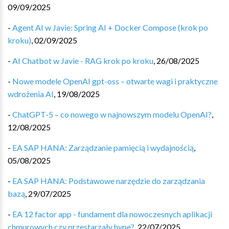
09/09/2025
-
Agent AI w Javie: Spring AI + Docker Compose (krok po
kroku)
,
02/09/2025
-
AI Chatbot w Javie - RAG krok po kroku
,
26/08/2025
-
Nowe modele OpenAI gpt-oss – otwarte wagi i praktyczne
wdrożenia AI
,
19/08/2025
-
ChatGPT-5 – co nowego w najnowszym modelu OpenAI?
,
12/08/2025
-
EA SAP HANA: Zarządzanie pamięcią i wydajnością
,
05/08/2025
-
EA SAP HANA: Podstawowe narzędzie do zarządzania
bazą
,
29/07/2025
-
EA 12 factor app - fundament dla nowoczesnych aplikacji
chmurowych czy przestarzały hype?
,
22/07/2025