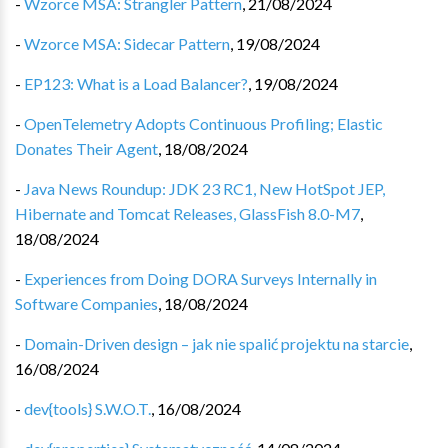
-
Wzorce MSA: Strangler Pattern
,
21/08/2024
-
Wzorce MSA: Sidecar Pattern
,
19/08/2024
-
EP123: What is a Load Balancer?
,
19/08/2024
-
OpenTelemetry Adopts Continuous Profiling; Elastic
Donates Their Agent
,
18/08/2024
-
Java News Roundup: JDK 23 RC1, New HotSpot JEP,
Hibernate and Tomcat Releases, GlassFish 8.0-M7
,
18/08/2024
-
Experiences from Doing DORA Surveys Internally in
Software Companies
,
18/08/2024
-
Domain-Driven design – jak nie spalić projektu na starcie
,
16/08/2024
-
dev{tools} S.W.O.T.
,
16/08/2024