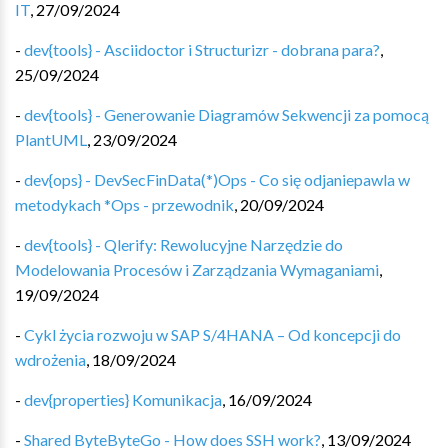
IT
,
27/09/2024
-
dev{tools} - Asciidoctor i Structurizr - dobrana para?
,
25/09/2024
-
dev{tools} - Generowanie Diagramów Sekwencji za pomocą
PlantUML
,
23/09/2024
-
dev{ops} - DevSecFinData(*)Ops - Co się odjaniepawla w
metodykach *Ops - przewodnik
,
20/09/2024
-
dev{tools} - Qlerify: Rewolucyjne Narzędzie do
Modelowania Procesów i Zarządzania Wymaganiami
,
19/09/2024
-
Cykl życia rozwoju w SAP S/4HANA – Od koncepcji do
wdrożenia
,
18/09/2024
-
dev{properties} Komunikacja
,
16/09/2024
-
Shared ByteByteGo - How does SSH work?
,
13/09/2024