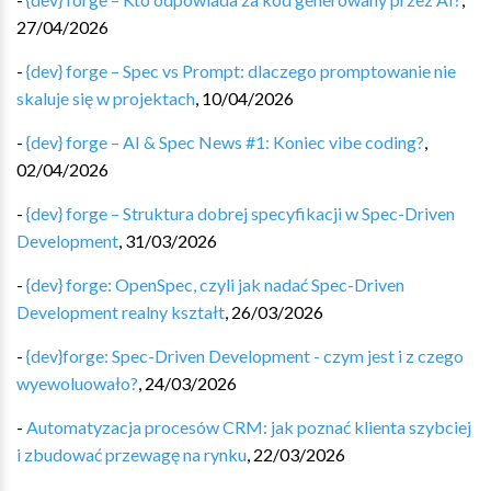
27/04/2026
-
{dev} forge – Spec vs Prompt: dlaczego promptowanie nie
skaluje się w projektach
,
10/04/2026
-
{dev} forge – AI & Spec News #1: Koniec vibe coding?
,
02/04/2026
-
{dev} forge – Struktura dobrej specyfikacji w Spec-Driven
Development
,
31/03/2026
-
{dev} forge: OpenSpec, czyli jak nadać Spec-Driven
Development realny kształt
,
26/03/2026
-
{dev}forge: Spec-Driven Development - czym jest i z czego
wyewoluowało?
,
24/03/2026
-
Automatyzacja procesów CRM: jak poznać klienta szybciej
i zbudować przewagę na rynku
,
22/03/2026