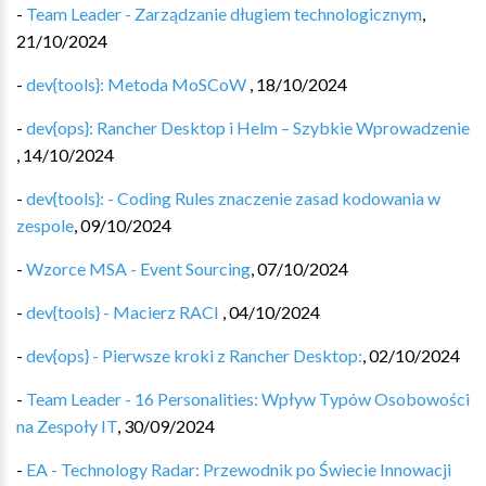
-
Team Leader - Zarządzanie długiem technologicznym
,
21/10/2024
-
dev{tools}: Metoda MoSCoW
,
18/10/2024
-
dev{ops}: Rancher Desktop i Helm – Szybkie Wprowadzenie
,
14/10/2024
-
dev{tools}: - Coding Rules znaczenie zasad kodowania w
zespole
,
09/10/2024
-
Wzorce MSA - Event Sourcing
,
07/10/2024
-
dev{tools} - Macierz RACI
,
04/10/2024
-
dev{ops} - Pierwsze kroki z Rancher Desktop:
,
02/10/2024
-
Team Leader - 16 Personalities: Wpływ Typów Osobowości
na Zespoły IT
,
30/09/2024
-
EA - Technology Radar: Przewodnik po Świecie Innowacji