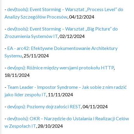
-
dev{tools}: Event Storming – Warsztat „Process Level” do
Analizy Szczegółów Procesów
,
04/12/2024
-
dev{tools}: Event Storming – Warsztat „Big Picture” do
Zrozumienia Systemów IT
,
02/12/2024
-
EA - arc42: Efektywne Dokumentowanie Architektury
Systemu
,
25/11/2024
-
dev{ops}: Różnice między wersjami protokołu HTTP
,
18/11/2024
-
Team Leader - Impostor Syndrome – Jak sobie z nim radzić
jako lider zespołu IT
,
11/11/2024
-
dev{ops}: Poziomy dojrzałości REST
,
04/11/2024
-
dev{tools}: OKR – Narzędzie do Ustalania i Realizacji Celów
w Zespołach IT
,
28/10/2024