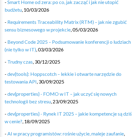
-
Smart Home od zera: po co, jak zacząć i jak nie utopić
budżetu
,
10/03/2026
-
Requirements Traceability Matrix (RTM) – jak nie zgubić
sensu biznesowego w projekcie
,
05/03/2026
-
Beyond Code 2025 – Podsumowanie konferencji o ludziach
(nie tylko w IT)
,
03/03/2026
-
Trudny czas
,
30/12/2025
-
dev{tools}: Hoppscotch – lekkie i otwarte narzędzie do
testowania API
,
30/09/2025
-
dev{properties} - FOMO w IT – jak uczyć się nowych
technologii bez stresu
,
23/09/2025
-
dev{properties} - Rynek IT 2025 – jakie kompetencje są dziś
w cenie?
,
18/09/2025
-
AI w pracy programistów: rośnie użycie, maleje zaufanie
,