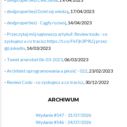
-
dev{properties} Dziel się wiedzą
,
17/04/2023
-
dev{properties} - Cągły rozwój
,
14/04/2023
-
Przeczytaj mój najnowszy artykuł: Review kodu - co
zyskujesz a co tracisz https://t.co/FkFjh3P9LQ przez
@LinkedIn
,
14/03/2023
-
Tweet arwrobel 06-03-2023
,
06/03/2023
-
Architekt oprogramowania a jakość - 022
,
23/02/2023
-
Review Codu - co zyskujesz a co tracisz
,
30/12/2022
ARCHIWUM
Wydanie #547 - 31/07/2026
Wydanie #546 - 24/07/2026