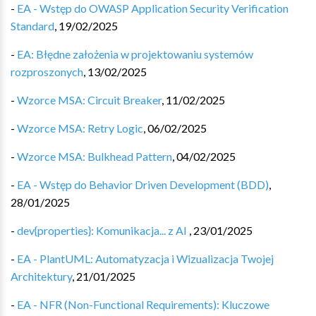
-
EA - Wstęp do OWASP Application Security Verification
Standard
,
19/02/2025
-
EA: Błędne założenia w projektowaniu systemów
rozproszonych
,
13/02/2025
-
Wzorce MSA: Circuit Breaker
,
11/02/2025
-
Wzorce MSA: Retry Logic
,
06/02/2025
-
Wzorce MSA: Bulkhead Pattern
,
04/02/2025
-
EA - Wstęp do Behavior Driven Development (BDD)
,
28/01/2025
-
dev{properties}: Komunikacja... z AI
,
23/01/2025
-
EA - PlantUML: Automatyzacja i Wizualizacja Twojej
Architektury
,
21/01/2025
-
EA - NFR (Non-Functional Requirements): Kluczowe