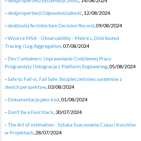
-
dev{properties} Systematyczność
,
14/08/2024
-
dev{properties} Odpowiedzialność
,
12/08/2024
-
dev{tools} Architecture Decision Record
,
09/08/2024
-
Wzorce MSA - Observability - Metrics, Distributed
Tracing i Log Aggregation
,
07/08/2024
-
Dev Containers: Usprawnianie Codziennej Pracy
Programisty i Integracja z Platform Engineering
,
05/08/2024
-
Safe to Fail vs. Fail Safe: Bezpieczeństwo systemów z
dwóch perspektyw
,
03/08/2024
-
Dokumentacja jako kod
,
01/08/2024
-
Don't Be a Fool Stack
,
30/07/2024
-
The Art of estimation - Sztuka Szacowania Czasu i Kosztów
w Projektach
,
28/07/2024