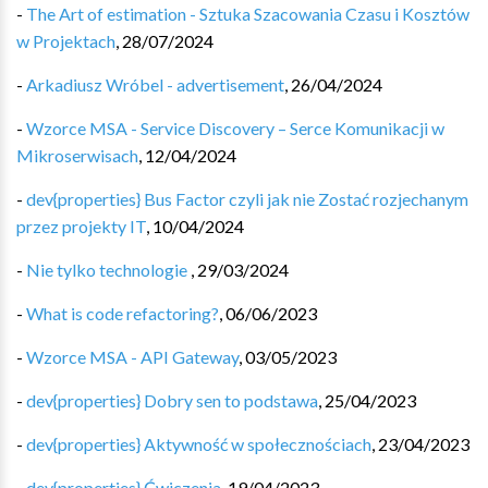
-
The Art of estimation - Sztuka Szacowania Czasu i Kosztów
w Projektach
,
28/07/2024
-
Arkadiusz Wróbel - advertisement
,
26/04/2024
-
Wzorce MSA - Service Discovery – Serce Komunikacji w
Mikroserwisach
,
12/04/2024
-
dev{properties} Bus Factor czyli jak nie Zostać rozjechanym
przez projekty IT
,
10/04/2024
-
Nie tylko technologie
,
29/03/2024
-
What is code refactoring?
,
06/06/2023
-
Wzorce MSA - API Gateway
,
03/05/2023
-
dev{properties} Dobry sen to podstawa
,
25/04/2023
-
dev{properties} Aktywność w społecznościach
,
23/04/2023
-
dev{properties} Ćwiczenia
,
19/04/2023