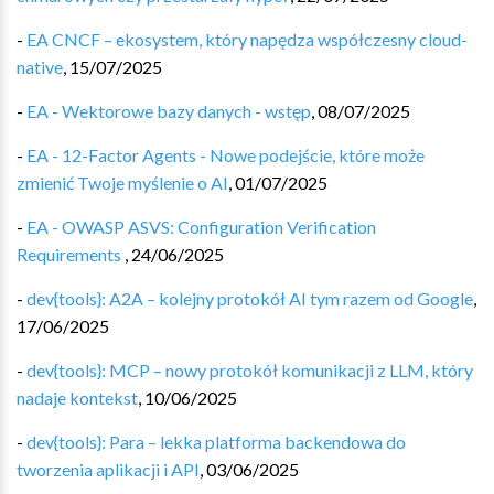
-
EA CNCF – ekosystem, który napędza współczesny cloud-
native
,
15/07/2025
-
EA - Wektorowe bazy danych - wstęp
,
08/07/2025
-
EA - 12-Factor Agents - Nowe podejście, które może
zmienić Twoje myślenie o AI
,
01/07/2025
-
EA - OWASP ASVS: Configuration Verification
Requirements
,
24/06/2025
-
dev{tools}: A2A – kolejny protokół AI tym razem od Google
,
17/06/2025
-
dev{tools}: MCP – nowy protokół komunikacji z LLM, który
nadaje kontekst
,
10/06/2025
-
dev{tools}: Para – lekka platforma backendowa do
tworzenia aplikacji i API
,
03/06/2025