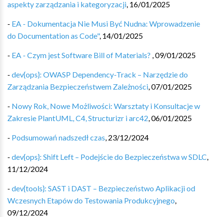
aspekty zarządzania i kategoryzacji
,
16/01/2025
-
EA - Dokumentacja Nie Musi Być Nudna: Wprowadzenie
do Documentation as Code"
,
14/01/2025
-
EA - Czym jest Software Bill of Materials?
,
09/01/2025
-
dev{ops}: OWASP Dependency-Track – Narzędzie do
Zarządzania Bezpieczeństwem Zależności
,
07/01/2025
-
Nowy Rok, Nowe Możliwości: Warsztaty i Konsultacje w
Zakresie PlantUML, C4, Structurizr i arc42
,
06/01/2025
-
Podsumowań nadszedł czas
,
23/12/2024
-
dev{ops}: Shift Left – Podejście do Bezpieczeństwa w SDLC
,
11/12/2024
-
dev{tools}: SAST i DAST – Bezpieczeństwo Aplikacji od
Wczesnych Etapów do Testowania Produkcyjnego
,
09/12/2024