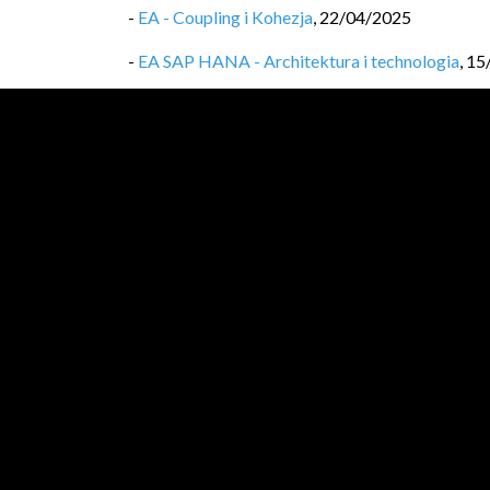
-
EA - Coupling i Kohezja
,
22/04/2025
-
EA SAP HANA - Architektura i technologia
,
15
-
Wzorce MSA - Distributed Tracing B3 propag
-
Wzorce MSA — Historia Darka i pewnego mik
-
EA - OWASP ASVS - Weryfikacja zgodności z 
-
Wzorce MSA: Ambasador (Ambassador Patter
-
EA SAP HANA: Instalacja
,
11/03/2025