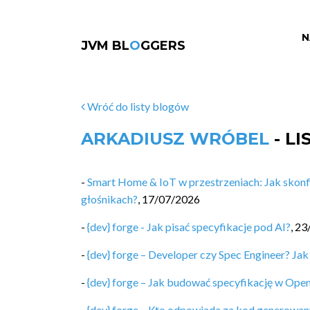
N
JVM BL
O
GGERS
Wróć do listy blogów
ARKADIUSZ WRÓBEL
- L
-
Smart Home & IoT w przestrzeniach: Jak skonf
głośnikach?
,
17/07/2026
-
{dev} forge - Jak pisać specyfikacje pod AI?
,
23
-
{dev} forge – Developer czy Spec Engineer? Jak
-
{dev} forge – Jak budować specyfikację w Ope
-
{dev} forge – Kto odpowiada za kod generowan