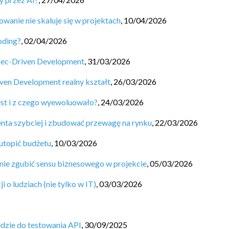
wanie nie skaluje się w projektach
,
10/04/2026
oding?
,
02/04/2026
 Spec-Driven Development
,
31/03/2026
iven Development realny kształt
,
26/03/2026
est i z czego wyewoluowało?
,
24/03/2026
nta szybciej i zbudować przewagę na rynku
,
22/03/2026
 utopić budżetu
,
10/03/2026
 nie zgubić sensu biznesowego w projekcie
,
05/03/2026
o ludziach (nie tylko w IT)
,
03/03/2026
ędzie do testowania API
,
30/09/2025