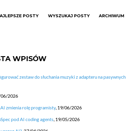
AJLEPSZE POSTY
WYSZUKAJ POSTY
ARCHIWUM
ISTA WPISÓW
igurować zestaw do słuchania muzyki z adapteru na pasywnych
/06/2026
 AI zmienia rolę programisty
,
19/06/2026
nSpec pod AI coding agents
,
19/05/2026
y przez AI?
,
27/04/2026