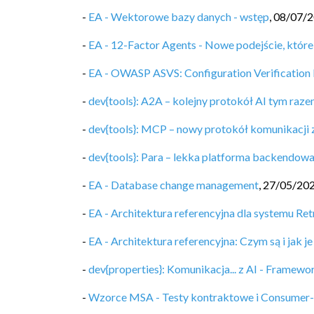
-
EA - Wektorowe bazy danych - wstęp
,
08/07/
-
EA - 12-Factor Agents - Nowe podejście, które
-
EA - OWASP ASVS: Configuration Verification
-
dev{tools}: A2A – kolejny protokół AI tym raz
-
dev{tools}: MCP – nowy protokół komunikacji 
-
dev{tools}: Para – lekka platforma backendowa 
-
EA - Database change management
,
27/05/20
-
EA - Architektura referencyjna dla systemu R
-
EA - Architektura referencyjna: Czym są i jak j
-
dev{properties}: Komunikacja... z AI - Framew
-
Wzorce MSA - Testy kontraktowe i Consumer-