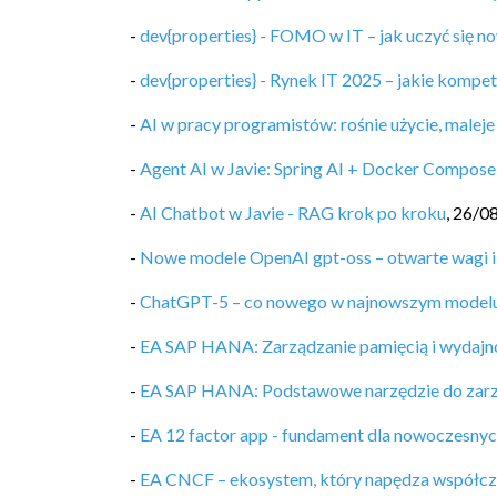
-
dev{properties} - FOMO w IT – jak uczyć się no
-
dev{properties} - Rynek IT 2025 – jakie kompet
-
AI w pracy programistów: rośnie użycie, maleje
-
Agent AI w Javie: Spring AI + Docker Compose
-
AI Chatbot w Javie - RAG krok po kroku
,
26/0
-
Nowe modele OpenAI gpt-oss – otwarte wagi i
-
ChatGPT-5 – co nowego w najnowszym model
-
EA SAP HANA: Zarządzanie pamięcią i wydajn
-
EA SAP HANA: Podstawowe narzędzie do zarz
-
EA 12 factor app - fundament dla nowoczesnyc
-
EA CNCF – ekosystem, który napędza współcz