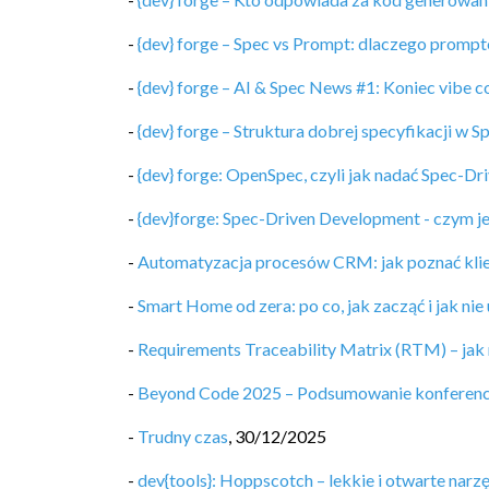
-
{dev} forge – Spec vs Prompt: dlaczego prompto
-
{dev} forge – AI & Spec News #1: Koniec vibe c
-
{dev} forge – Struktura dobrej specyfikacji w
-
{dev} forge: OpenSpec, czyli jak nadać Spec-Dr
-
{dev}forge: Spec-Driven Development - czym j
-
Automatyzacja procesów CRM: jak poznać klie
-
Smart Home od zera: po co, jak zacząć i jak nie
-
Requirements Traceability Matrix (RTM) – jak
-
Beyond Code 2025 – Podsumowanie konferencji 
-
Trudny czas
,
30/12/2025
-
dev{tools}: Hoppscotch – lekkie i otwarte narz