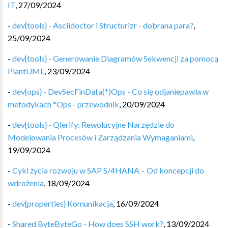
IT
,
27/09/2024
-
dev{tools} - Asciidoctor i Structurizr - dobrana para?
,
25/09/2024
-
dev{tools} - Generowanie Diagramów Sekwencji za pomocą
PlantUML
,
23/09/2024
-
dev{ops} - DevSecFinData(*)Ops - Co się odjaniepawla w
metodykach *Ops - przewodnik
,
20/09/2024
-
dev{tools} - Qlerify: Rewolucyjne Narzędzie do
Modelowania Procesów i Zarządzania Wymaganiami
,
19/09/2024
-
Cykl życia rozwoju w SAP S/4HANA – Od koncepcji do
wdrożenia
,
18/09/2024
-
dev{properties} Komunikacja
,
16/09/2024
-
Shared ByteByteGo - How does SSH work?
,
13/09/2024