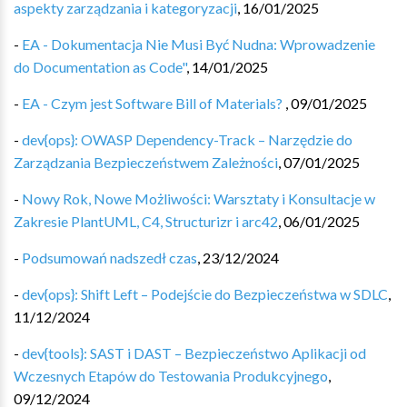
aspekty zarządzania i kategoryzacji
,
16/01/2025
-
EA - Dokumentacja Nie Musi Być Nudna: Wprowadzenie
do Documentation as Code"
,
14/01/2025
-
EA - Czym jest Software Bill of Materials?
,
09/01/2025
-
dev{ops}: OWASP Dependency-Track – Narzędzie do
Zarządzania Bezpieczeństwem Zależności
,
07/01/2025
-
Nowy Rok, Nowe Możliwości: Warsztaty i Konsultacje w
Zakresie PlantUML, C4, Structurizr i arc42
,
06/01/2025
-
Podsumowań nadszedł czas
,
23/12/2024
-
dev{ops}: Shift Left – Podejście do Bezpieczeństwa w SDLC
,
11/12/2024
-
dev{tools}: SAST i DAST – Bezpieczeństwo Aplikacji od
Wczesnych Etapów do Testowania Produkcyjnego
,
09/12/2024