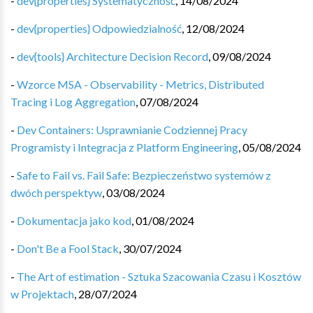
-
dev{properties} Systematyczność
,
14/08/2024
-
dev{properties} Odpowiedzialność
,
12/08/2024
-
dev{tools} Architecture Decision Record
,
09/08/2024
-
Wzorce MSA - Observability - Metrics, Distributed
Tracing i Log Aggregation
,
07/08/2024
-
Dev Containers: Usprawnianie Codziennej Pracy
Programisty i Integracja z Platform Engineering
,
05/08/2024
-
Safe to Fail vs. Fail Safe: Bezpieczeństwo systemów z
dwóch perspektyw
,
03/08/2024
-
Dokumentacja jako kod
,
01/08/2024
-
Don't Be a Fool Stack
,
30/07/2024
-
The Art of estimation - Sztuka Szacowania Czasu i Kosztów
w Projektach
,
28/07/2024