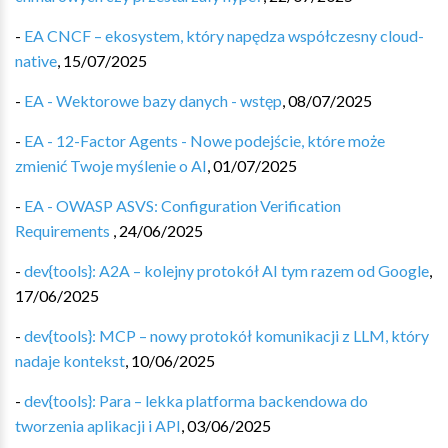
-
EA CNCF – ekosystem, który napędza współczesny cloud-
native
,
15/07/2025
-
EA - Wektorowe bazy danych - wstęp
,
08/07/2025
-
EA - 12-Factor Agents - Nowe podejście, które może
zmienić Twoje myślenie o AI
,
01/07/2025
-
EA - OWASP ASVS: Configuration Verification
Requirements
,
24/06/2025
-
dev{tools}: A2A – kolejny protokół AI tym razem od Google
,
17/06/2025
-
dev{tools}: MCP – nowy protokół komunikacji z LLM, który
nadaje kontekst
,
10/06/2025
-
dev{tools}: Para – lekka platforma backendowa do
tworzenia aplikacji i API
,
03/06/2025