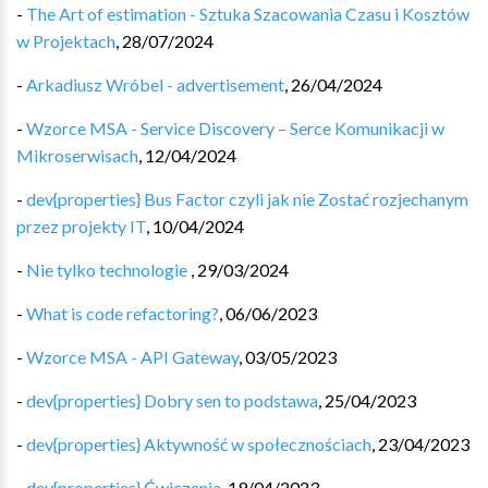
-
The Art of estimation - Sztuka Szacowania Czasu i Kosztów
w Projektach
,
28/07/2024
-
Arkadiusz Wróbel - advertisement
,
26/04/2024
-
Wzorce MSA - Service Discovery – Serce Komunikacji w
Mikroserwisach
,
12/04/2024
-
dev{properties} Bus Factor czyli jak nie Zostać rozjechanym
przez projekty IT
,
10/04/2024
-
Nie tylko technologie
,
29/03/2024
-
What is code refactoring?
,
06/06/2023
-
Wzorce MSA - API Gateway
,
03/05/2023
-
dev{properties} Dobry sen to podstawa
,
25/04/2023
-
dev{properties} Aktywność w społecznościach
,
23/04/2023
-
dev{properties} Ćwiczenia
,
19/04/2023