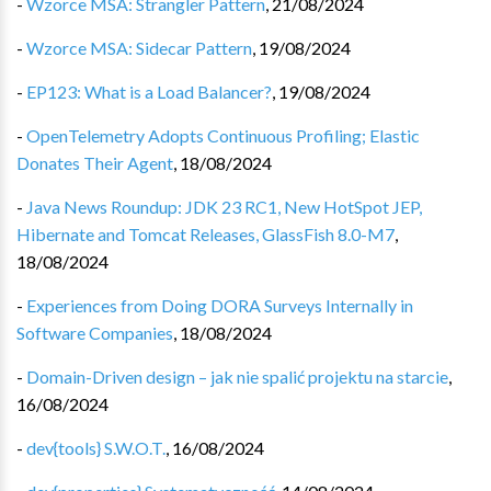
-
Wzorce MSA: Strangler Pattern
,
21/08/2024
-
Wzorce MSA: Sidecar Pattern
,
19/08/2024
-
EP123: What is a Load Balancer?
,
19/08/2024
-
OpenTelemetry Adopts Continuous Profiling; Elastic
Donates Their Agent
,
18/08/2024
-
Java News Roundup: JDK 23 RC1, New HotSpot JEP,
Hibernate and Tomcat Releases, GlassFish 8.0-M7
,
18/08/2024
-
Experiences from Doing DORA Surveys Internally in
Software Companies
,
18/08/2024
-
Domain-Driven design – jak nie spalić projektu na starcie
,
16/08/2024
-
dev{tools} S.W.O.T.
,
16/08/2024