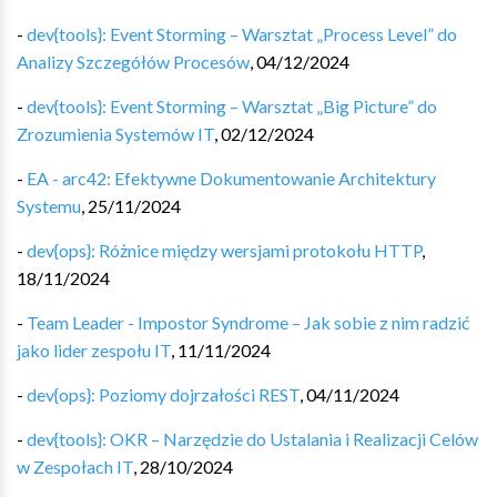
-
dev{tools}: Event Storming – Warsztat „Process Level” do
Analizy Szczegółów Procesów
,
04/12/2024
-
dev{tools}: Event Storming – Warsztat „Big Picture” do
Zrozumienia Systemów IT
,
02/12/2024
-
EA - arc42: Efektywne Dokumentowanie Architektury
Systemu
,
25/11/2024
-
dev{ops}: Różnice między wersjami protokołu HTTP
,
18/11/2024
-
Team Leader - Impostor Syndrome – Jak sobie z nim radzić
jako lider zespołu IT
,
11/11/2024
-
dev{ops}: Poziomy dojrzałości REST
,
04/11/2024
-
dev{tools}: OKR – Narzędzie do Ustalania i Realizacji Celów
w Zespołach IT
,
28/10/2024