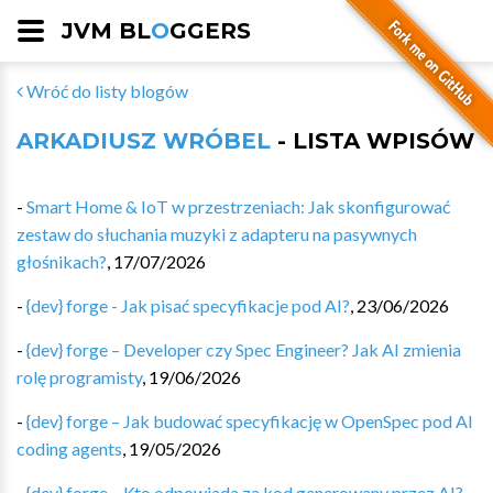
JVM BL
O
GGERS
Wróć do listy blogów
ARKADIUSZ WRÓBEL
- LISTA WPISÓW
-
Smart Home & IoT w przestrzeniach: Jak skonfigurować
zestaw do słuchania muzyki z adapteru na pasywnych
głośnikach?
,
17/07/2026
-
{dev} forge - Jak pisać specyfikacje pod AI?
,
23/06/2026
-
{dev} forge – Developer czy Spec Engineer? Jak AI zmienia
rolę programisty
,
19/06/2026
-
{dev} forge – Jak budować specyfikację w OpenSpec pod AI
coding agents
,
19/05/2026
-
{dev} forge – Kto odpowiada za kod generowany przez AI?
,