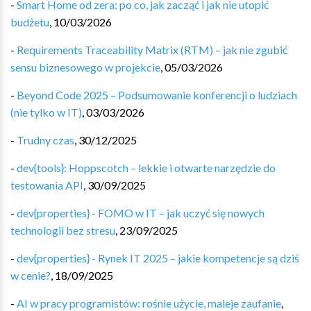
-
Smart Home od zera: po co, jak zacząć i jak nie utopić
budżetu
,
10/03/2026
-
Requirements Traceability Matrix (RTM) – jak nie zgubić
sensu biznesowego w projekcie
,
05/03/2026
-
Beyond Code 2025 – Podsumowanie konferencji o ludziach
(nie tylko w IT)
,
03/03/2026
-
Trudny czas
,
30/12/2025
-
dev{tools}: Hoppscotch – lekkie i otwarte narzędzie do
testowania API
,
30/09/2025
-
dev{properties} - FOMO w IT – jak uczyć się nowych
technologii bez stresu
,
23/09/2025
-
dev{properties} - Rynek IT 2025 – jakie kompetencje są dziś
w cenie?
,
18/09/2025
-
AI w pracy programistów: rośnie użycie, maleje zaufanie
,