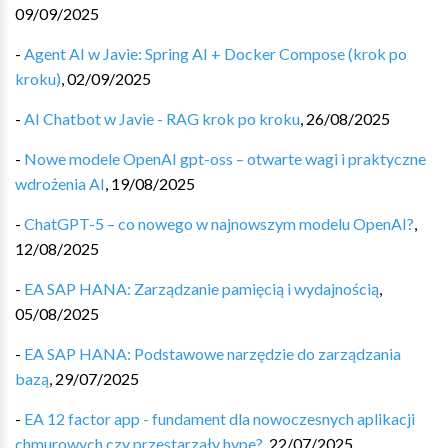
09/09/2025
-
Agent AI w Javie: Spring AI + Docker Compose (krok po
kroku)
,
02/09/2025
-
AI Chatbot w Javie - RAG krok po kroku
,
26/08/2025
-
Nowe modele OpenAI gpt-oss – otwarte wagi i praktyczne
wdrożenia AI
,
19/08/2025
-
ChatGPT-5 – co nowego w najnowszym modelu OpenAI?
,
12/08/2025
-
EA SAP HANA: Zarządzanie pamięcią i wydajnością
,
05/08/2025
-
EA SAP HANA: Podstawowe narzędzie do zarządzania
bazą
,
29/07/2025
-
EA 12 factor app - fundament dla nowoczesnych aplikacji
chmurowych czy przestarzały hype?
,
22/07/2025