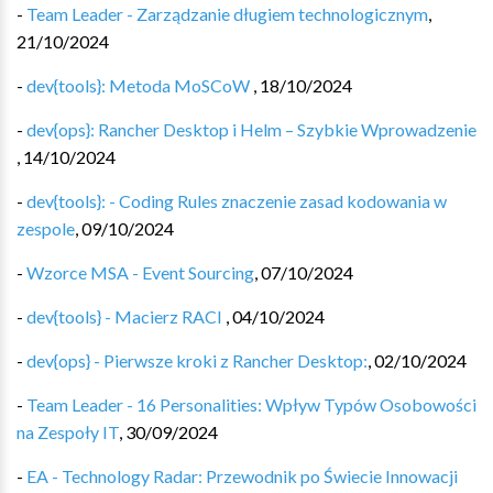
-
Team Leader - Zarządzanie długiem technologicznym
,
21/10/2024
-
dev{tools}: Metoda MoSCoW
,
18/10/2024
-
dev{ops}: Rancher Desktop i Helm – Szybkie Wprowadzenie
,
14/10/2024
-
dev{tools}: - Coding Rules znaczenie zasad kodowania w
zespole
,
09/10/2024
-
Wzorce MSA - Event Sourcing
,
07/10/2024
-
dev{tools} - Macierz RACI
,
04/10/2024
-
dev{ops} - Pierwsze kroki z Rancher Desktop:
,
02/10/2024
-
Team Leader - 16 Personalities: Wpływ Typów Osobowości
na Zespoły IT
,
30/09/2024
-
EA - Technology Radar: Przewodnik po Świecie Innowacji