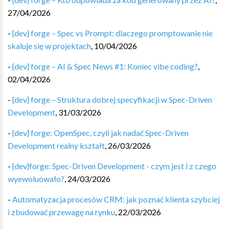
27/04/2026
-
{dev} forge – Spec vs Prompt: dlaczego promptowanie nie
skaluje się w projektach
,
10/04/2026
-
{dev} forge – AI & Spec News #1: Koniec vibe coding?
,
02/04/2026
-
{dev} forge – Struktura dobrej specyfikacji w Spec-Driven
Development
,
31/03/2026
-
{dev} forge: OpenSpec, czyli jak nadać Spec-Driven
Development realny kształt
,
26/03/2026
-
{dev}forge: Spec-Driven Development - czym jest i z czego
wyewoluowało?
,
24/03/2026
-
Automatyzacja procesów CRM: jak poznać klienta szybciej
i zbudować przewagę na rynku
,
22/03/2026