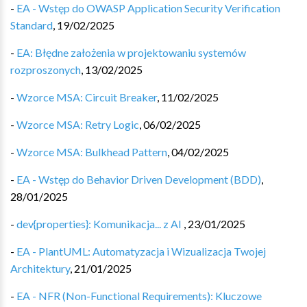
-
EA - Wstęp do OWASP Application Security Verification
Standard
,
19/02/2025
-
EA: Błędne założenia w projektowaniu systemów
rozproszonych
,
13/02/2025
-
Wzorce MSA: Circuit Breaker
,
11/02/2025
-
Wzorce MSA: Retry Logic
,
06/02/2025
-
Wzorce MSA: Bulkhead Pattern
,
04/02/2025
-
EA - Wstęp do Behavior Driven Development (BDD)
,
28/01/2025
-
dev{properties}: Komunikacja... z AI
,
23/01/2025
-
EA - PlantUML: Automatyzacja i Wizualizacja Twojej
Architektury
,
21/01/2025
-
EA - NFR (Non-Functional Requirements): Kluczowe